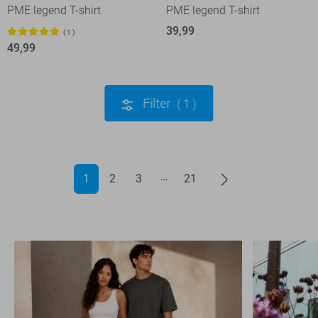
PME legend T-shirt
PME legend T-shirt
39,99
1
49,99
Filter
1
1
2
3
21