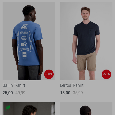
-50%
-50%
Ballin T-shirt
Lerros T-shirt
25,00
49,99
18,00
35,99