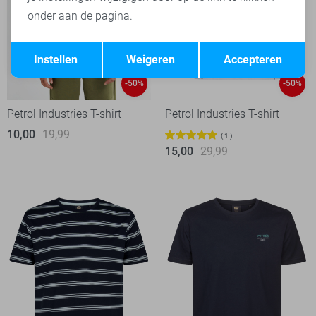
onder aan de pagina.
Opslaan
Terug
Instellen
Weigeren
Accepteren
-50%
-50%
Petrol Industries T-shirt
Petrol Industries T-shirt
10,00
19,99
1
15,00
29,99