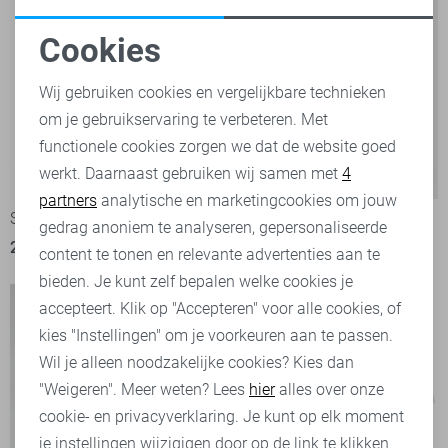
Cookies
Noodzakelijke cookies
Wij gebruiken cookies en vergelijkbare technieken
om je gebruikservaring te verbeteren. Met
Personalisatie cookies
functionele cookies zorgen we dat de website goed
werkt. Daarnaast gebruiken wij samen met
4
Analytische cookies
-30%
-40%
partners
analytische en marketingcookies om jouw
Superdry T-shirt
Ballin T-shirt
Marketing cookies
gedrag anoniem te analyseren, gepersonaliseerde
21,00
29,99
30,00
49,99
content te tonen en relevante advertenties aan te
bieden. Je kunt zelf bepalen welke cookies je
accepteert. Klik op "Accepteren" voor alle cookies, of
kies "Instellingen" om je voorkeuren aan te passen.
Wil je alleen noodzakelijke cookies? Kies dan
"Weigeren". Meer weten? Lees
hier
alles over onze
cookie- en privacyverklaring. Je kunt op elk moment
je instellingen wijzigigen door op de link te klikken