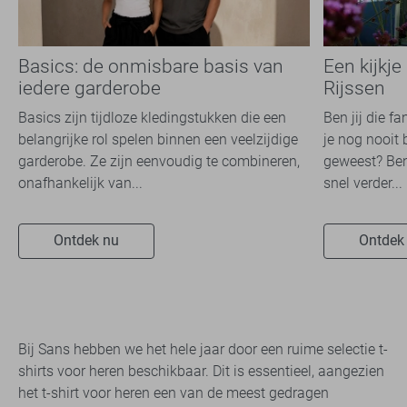
Basics: de onmisbare basis van
Een kijkje
iedere garderobe
Rijssen
Basics zijn tijdloze kledingstukken die een
Ben jij die f
belangrijke rol spelen binnen een veelzijdige
je nog nooit 
garderobe. Ze zijn eenvoudig te combineren,
geweest? Ben
onafhankelijk van...
snel verder...
Ontdek nu
Ontdek
Bij Sans hebben we het hele jaar door een ruime selectie t-
shirts voor heren beschikbaar. Dit is essentieel, aangezien
het t-shirt voor heren een van de meest gedragen