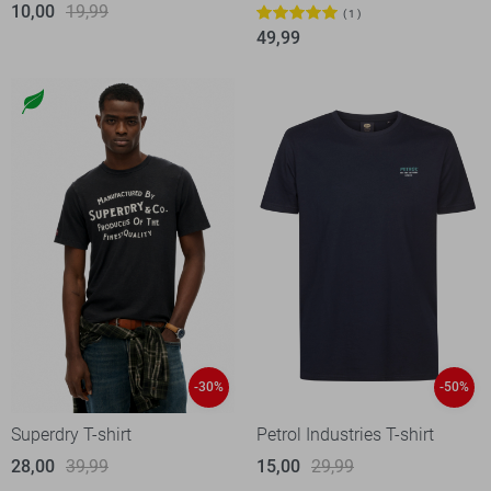
10,00
19,99
1
49,99
-30%
-50%
Superdry T-shirt
Petrol Industries T-shirt
28,00
39,99
15,00
29,99