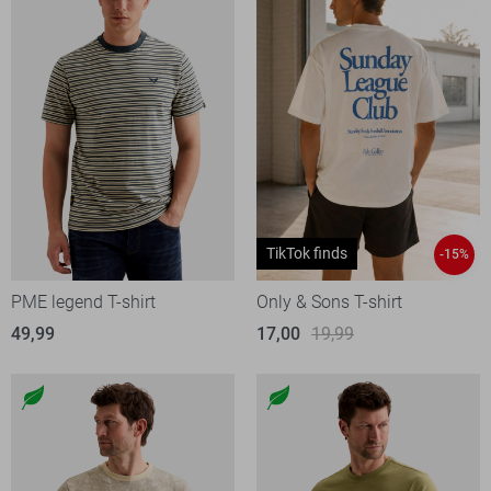
TikTok finds
-15%
PME legend T-shirt
Only & Sons T-shirt
49,99
17,00
19,99