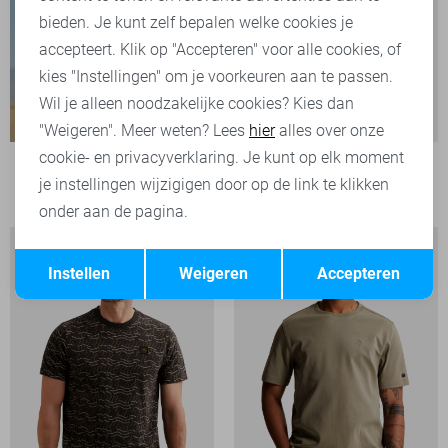
bieden. Je kunt zelf bepalen welke cookies je
accepteert. Klik op "Accepteren" voor alle cookies, of
kies "Instellingen" om je voorkeuren aan te passen.
Wil je alleen noodzakelijke cookies? Kies dan
"Weigeren". Meer weten? Lees
hier
alles over onze
cookie- en privacyverklaring. Je kunt op elk moment
PME legend T-shirt
je instellingen wijzigigen door op de link te klikken
39,99
onder aan de pagina.
Opslaan
Terug
Instellen
Weigeren
Accepteren