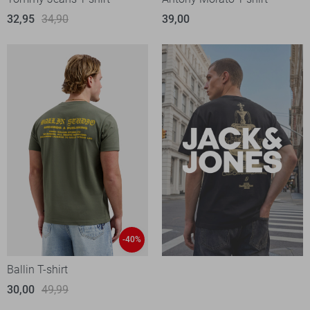
32,95
34,90
39,00
-40%
Ballin T-shirt
30,00
49,99