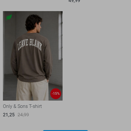
49,99
-15%
Only & Sons T-shirt
21,25
24,99