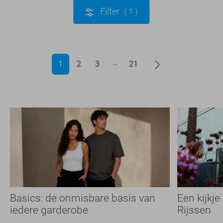
Filter
1
1
2
3
21
Basics: de onmisbare basis van
Een kijkje
iedere garderobe
Rijssen