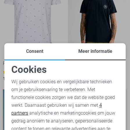
Consent
Meer informatie
-50%
-50%
Petrol Industries T-shirt
Petrol Industries T-shirt
Cookies
10,00
19,99
1
Noodzakelijke cookies
15,00
29,99
Wij gebruiken cookies en vergelijkbare technieken
om je gebruikservaring te verbeteren. Met
Personalisatie cookies
functionele cookies zorgen we dat de website goed
werkt. Daarnaast gebruiken wij samen met
4
Analytische cookies
partners
analytische en marketingcookies om jouw
Marketing cookies
gedrag anoniem te analyseren, gepersonaliseerde
content te tonen en relevante advertenties aan te