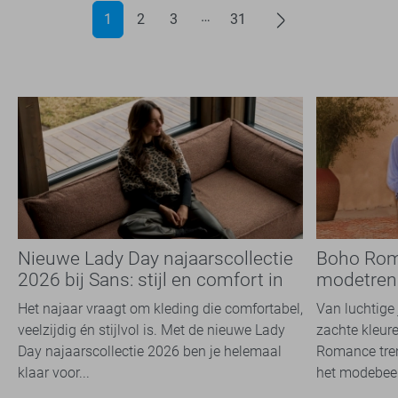
1
2
3
31
Nieuwe Lady Day najaarscollectie
Boho Rom
2026 bij Sans: stijl en comfort in
modetrend
travelkwaliteit
overal zie
Het najaar vraagt om kleding die comfortabel,
Van luchtige 
veelzijdig én stijlvol is. Met de nieuwe Lady
zachte kleure
Day najaarscollectie 2026 ben je helemaal
Romance tren
klaar voor...
het modebeel