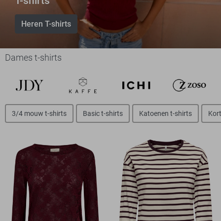
T-shirts
Heren T-shirts
Dames t-shirts
3/4 mouw t-shirts
Basic t-shirts
Katoenen t-shirts
Kort