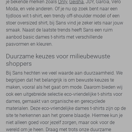
je bekende merken zoals
Only
,
Geisha
, JDY, Garcia, Vero
Moda, en vele anderen. Of je nu op zoek bent naar een
tijdloos wit t-shirt, een trendy off-shoulder model of een
stoer oversized shirt, bij Sans vind je zeker iets naar jouw
smaak. Naast de laatste trends heeft Sans een ruim
aanbod basic dames t-shirts met verschillende
pasvormen en kleuren.
Duurzame keuzes voor milieubewuste
shoppers
Bij Sans hechten we veel waarde aan duurzaamheid. We
begrijpen dat het belangrijk is om bewuste keuzes te
maken, vooral als het gaat om mode. Daarom bieden wij
ook een uitgebreide selectie eco-vriendelijke t-shirts voor
dames, gemaakt van organische en gerecyclede
materialen. Deze eco-vriendelijke dames t-shirts zijn op de
site te herkennen aan het groene blaadje. Hiermee kun je
niet alleen goed voor jezelf zorgen, maar ook voor de
wereld om je heen. Draag met trots onze duurzame