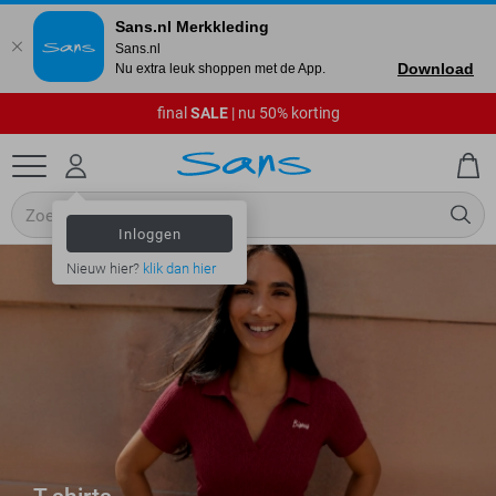
Sans.nl Merkkleding
Sans.nl
Download
Nu extra leuk shoppen met de App.
final
SALE
| nu 50% korting
Inloggen
Nieuw hier?
klik dan hier