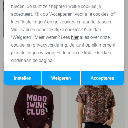
bieden. Je kunt zelf bepalen welke cookies je
accepteert. Klik op "Accepteren" voor alle cookies, of
kies "Instellingen" om je voorkeuren aan te passen.
Wil je alleen noodzakelijke cookies? Kies dan
"Weigeren". Meer weten? Lees
hier
alles over onze
Noisy may T-shirt
cookie- en privacyverklaring. Je kunt op elk moment
26,99
je instellingen wijzigigen door op de link te klikken
onder aan de pagina.
Opslaan
Terug
Instellen
Weigeren
Accepteren