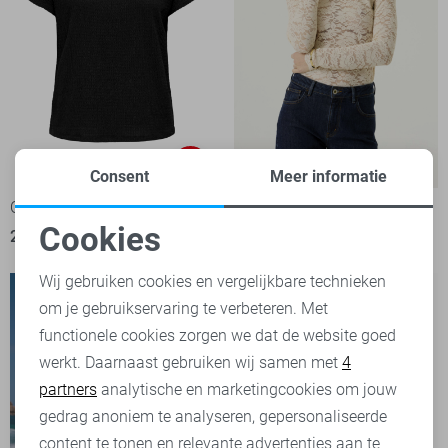
-20%
Consent
Meer informatie
Only T-shirt
Garcia T-shirt
Cookies
21,60
26,99
39,99
Noodzakelijke cookies
Wij gebruiken cookies en vergelijkbare technieken
om je gebruikservaring te verbeteren. Met
Personalisatie cookies
functionele cookies zorgen we dat de website goed
werkt. Daarnaast gebruiken wij samen met
4
Analytische cookies
partners
analytische en marketingcookies om jouw
Marketing cookies
gedrag anoniem te analyseren, gepersonaliseerde
content te tonen en relevante advertenties aan te