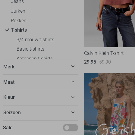
Jeans
Jurken
Rokken
T-shirts
3/4 mouw t-shirts
Basic t-shirts
Calvin Klein T-shirt
Katoenen t-shirts
29,95
59,90
Merk
Korte mouw t-shirts
Lange mouw t-shirts
C&S The Label
6
Maat
Off shoulder t-shirts
Calvin Klein
5
32
Oversized fit t-shirts
Kleur
EsQualo
9
34
Polo`s
Fluresk
24
Beige
Seizoen
36
Regular fit t-shirts
FOS Amsterdam
13
Blauw
38
Slim fit t-shirts
Basics
Sale
Freequent
14
Bordeaux
40
Tops