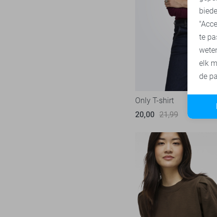
biede
"Acce
te pa
wete
elk m
de pa
Only T-shirt
20,00
21,99