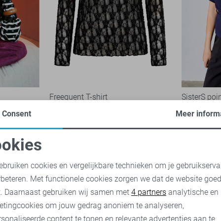
Freequent T-shirt
SisterS poin
39,95
39,95
Consent
Meer inform
okies
oodzakelijke cookies
Personalisatie cookies
ebruiken cookies en vergelijkbare technieken om je gebruikserva
rbeteren. Met functionele cookies zorgen we dat de website goe
nalytische cookies
Marketing cookies
t. Daarnaast gebruiken wij samen met
4 partners
analytische en
etingcookies om jouw gedrag anoniem te analyseren,
sonaliseerde content te tonen en relevante advertenties aan te