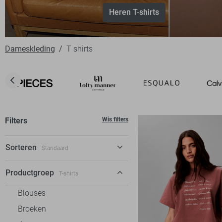
Heren T-shirts
Dameskleding
T shirts
Filters
Wis filters
Sorteren
Standaard
Standaard
Productgroep
T-shirts
€ laag-hoog
Blouses
€ hoog-laag
Broeken