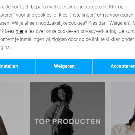
n. Je kunt zelf bepalen welke cookies je accepteert. Klik op
pteren" voor alle cookies, of kies "Instellingen" om je voorkeuren
ssen. Wil je alleen noodzakelijke cookies? Kies dan "Weigeren". 
n? Lees
hier
alles over onze cookie- en privacyverklaring. Je kun
oment je instellingen wijzigigen door op de link te klikken onder
gina.
-9%
Opslaan
Terug
Garcia T-shirt
Noisy may T
Instellen
Weigeren
Acceptere
49,99
25,00
26,