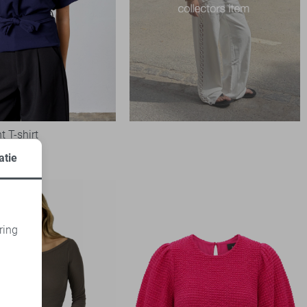
t T-shirt
atie
ring
d