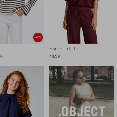
-20%
t
Fluresk T-shirt
99
44,99