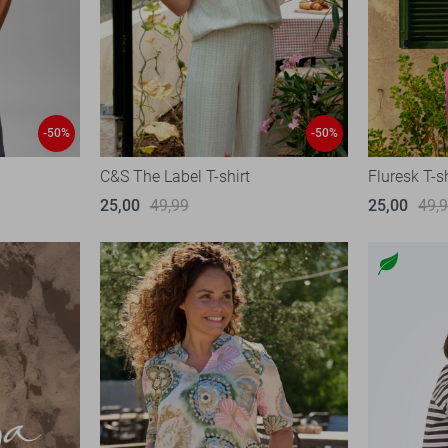
-50%
-50%
C&S The Label T-shirt
Fluresk T-sh
25,00
49,99
25,00
49,