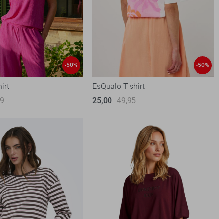
-50%
-50%
irt
EsQualo T-shirt
99
25,00
49,95