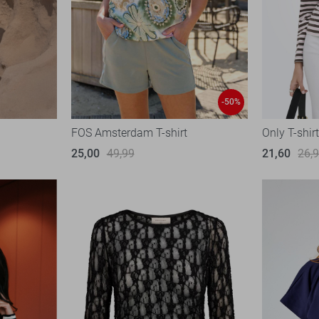
-50%
FOS Amsterdam T-shirt
Only T-shir
25,00
49,99
21,60
26,