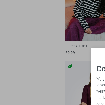
Nukus
8
Zand
Object
25
Zilver
Only
241
Zwart
Pieces
74
Red Button
35
Refined Department
5
Rino & Pelle
Fluresk T-shirt
5
SisterS point
59,99
48
Studio Amaya
5
Co
Tommy Jeans
35
N
Vero Moda
139
Wij g
Vila
98
te ve
A
Ydence
10
werk
Zoso
mark
76
geper
Zusss
13