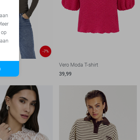
 aan
Meer
t op
 aan
-7%
-shirt
Vero Moda T-shirt
n
99
39,99