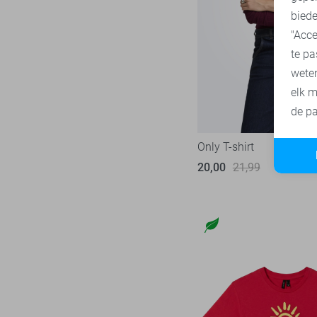
biede
"Acce
te pa
wete
elk m
de pa
Only T-shirt
20,00
21,99