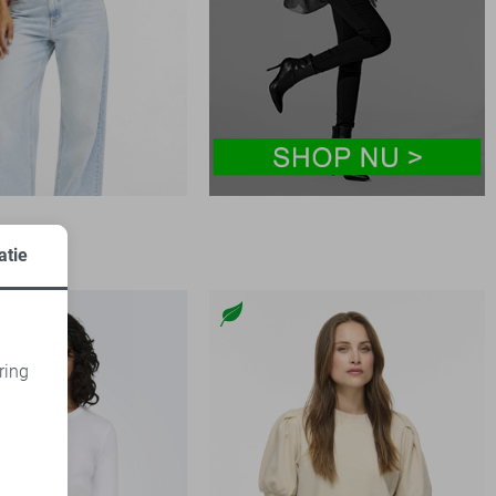
atie
ring
d