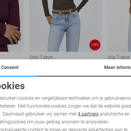
-10%
Only T-shirt
Vila T-shirt
17,95
19,99
39,99
Consent
Meer inform
okies
oodzakelijke cookies
Personalisatie cookies
ebruiken cookies en vergelijkbare technieken om je gebruikserva
rbeteren. Met functionele cookies zorgen we dat de website goe
nalytische cookies
Marketing cookies
t. Daarnaast gebruiken wij samen met
4 partners
analytische en
etingcookies om jouw gedrag anoniem te analyseren,
sonaliseerde content te tonen en relevante advertenties aan te