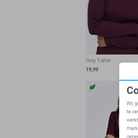
Nukus
8
Zand
Object
24
Zilver
Only
242
Zwart
Pieces
74
Red Button
35
Refined Department
5
Rino & Pelle
Only T-shirt
5
SisterS point
19,99
47
Studio Amaya
5
Co
Tommy Jeans
35
N
Vero Moda
138
Wij g
Vila
97
te ve
A
Ydence
10
werk
Zoso
mark
76
geper
Zusss
13