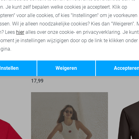
n. Je kunt zelf bepalen welke cookies je accepteert. Klik op
pteren" voor alle cookies, of kies "Instellingen" om je voorkeuren
ssen. Wil je alleen noodzakelijke cookies? Kies dan "Weigeren". 
n? Lees
hier
alles over onze cookie- en privacyverklaring. Je kun
oment je instellingen wijzigigen door op de link te klikken onder
gina.
-9%
Opslaan
Terug
Only T-shirt
Only T-shir
Instellen
Weigeren
Acceptere
19,99
4
17,99