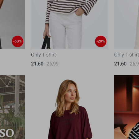
-50%
-20%
Only T-shirt
Only T-shir
21,60
26,99
21,60
26,