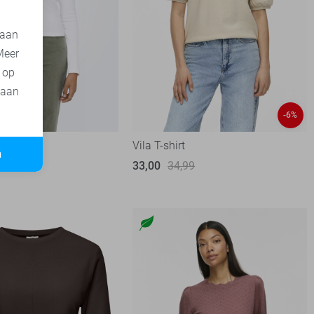
 aan
Meer
t op
 aan
-6%
t
Vila T-shirt
n
33,00
34,99