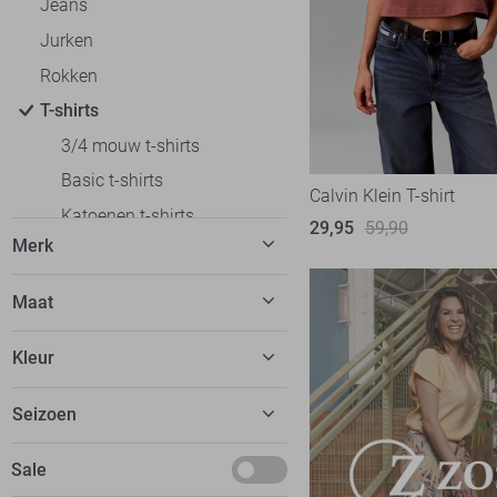
Jeans
Jurken
Rokken
T-shirts
3/4 mouw t-shirts
Basic t-shirts
Calvin Klein T-shirt
Katoenen t-shirts
29,95
59,90
Merk
Korte mouw t-shirts
Lange mouw t-shirts
C&S The Label
6
Maat
Off shoulder t-shirts
Calvin Klein
5
32
Oversized fit t-shirts
Kleur
EsQualo
9
34
Polo`s
Fluresk
23
Beige
Seizoen
36
Regular fit t-shirts
FOS Amsterdam
13
Blauw
38
Slim fit t-shirts
Basics
Sale
Freequent
14
Bordeaux
40
Tops