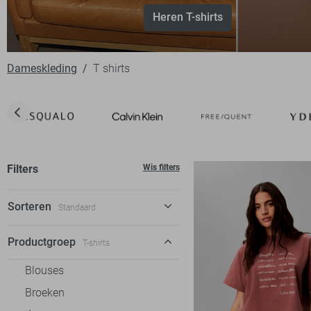
Heren T-shirts
Dameskleding
T shirts
Filters
Wis filters
Sorteren
Standaard
Standaard
Productgroep
T-shirts
€ laag-hoog
Blouses
€ hoog-laag
Broeken