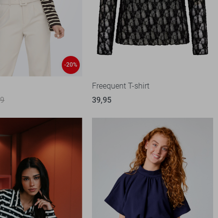
-20%
t
Freequent T-shirt
99
39,95