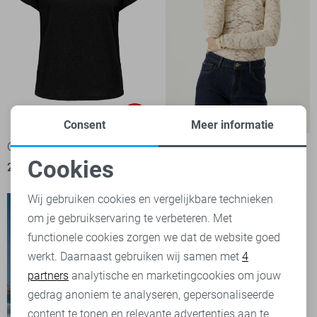
-20%
Consent
Meer informatie
Only T-shirt
Garcia T-shirt
Cookies
21,60
26,99
39,99
Noodzakelijke cookies
Wij gebruiken cookies en vergelijkbare technieken
om je gebruikservaring te verbeteren. Met
Personalisatie cookies
functionele cookies zorgen we dat de website goed
werkt. Daarnaast gebruiken wij samen met
4
Analytische cookies
partners
analytische en marketingcookies om jouw
Marketing cookies
gedrag anoniem te analyseren, gepersonaliseerde
content te tonen en relevante advertenties aan te