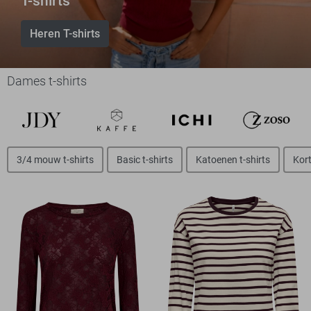
T-shirts
Heren T-shirts
Dames t-shirts
3/4 mouw t-shirts
Basic t-shirts
Katoenen t-shirts
Kort