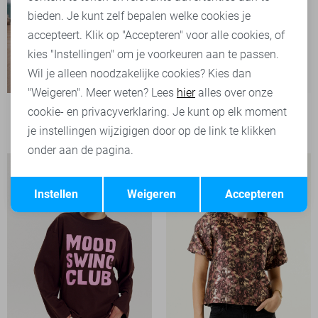
bieden. Je kunt zelf bepalen welke cookies je
accepteert. Klik op "Accepteren" voor alle cookies, of
kies "Instellingen" om je voorkeuren aan te passen.
Wil je alleen noodzakelijke cookies? Kies dan
"Weigeren". Meer weten? Lees
hier
alles over onze
Noisy may T-shirt
cookie- en privacyverklaring. Je kunt op elk moment
26,99
je instellingen wijzigigen door op de link te klikken
onder aan de pagina.
Opslaan
Terug
Instellen
Weigeren
Accepteren