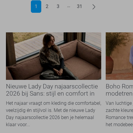
1
2
3
31
Nieuwe Lady Day najaarscollectie
Boho Rom
2026 bij Sans: stijl en comfort in
modetrend
travelkwaliteit
overal zie
Het najaar vraagt om kleding die comfortabel,
Van luchtige 
veelzijdig én stijlvol is. Met de nieuwe Lady
zachte kleure
Day najaarscollectie 2026 ben je helemaal
Romance tren
klaar voor...
het modebeel