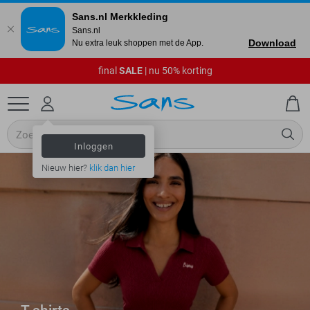
Sans.nl Merkkleding
Sans.nl
Download
Nu extra leuk shoppen met de App.
final
SALE
| nu 50% korting
Inloggen
Nieuw hier?
klik dan hier