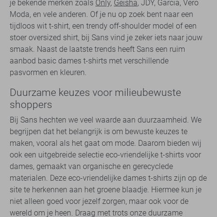
je bekende merken zoals
Only
,
Geisha
, JDY, Garcia, Vero
Moda, en vele anderen. Of je nu op zoek bent naar een
tijdloos wit t-shirt, een trendy off-shoulder model of een
stoer oversized shirt, bij Sans vind je zeker iets naar jouw
smaak. Naast de laatste trends heeft Sans een ruim
aanbod basic dames t-shirts met verschillende
pasvormen en kleuren.
Duurzame keuzes voor milieubewuste
shoppers
Bij Sans hechten we veel waarde aan duurzaamheid. We
begrijpen dat het belangrijk is om bewuste keuzes te
maken, vooral als het gaat om mode. Daarom bieden wij
ook een uitgebreide selectie eco-vriendelijke t-shirts voor
dames, gemaakt van organische en gerecyclede
materialen. Deze eco-vriendelijke dames t-shirts zijn op de
site te herkennen aan het groene blaadje. Hiermee kun je
niet alleen goed voor jezelf zorgen, maar ook voor de
wereld om je heen. Draag met trots onze duurzame