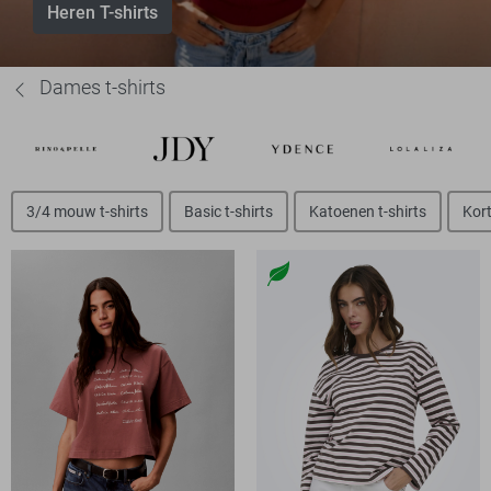
Heren T-shirts
Dames t-shirts
3/4 mouw t-shirts
Basic t-shirts
Katoenen t-shirts
Kort