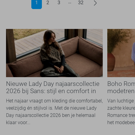
1
2
3
32
Nieuwe Lady Day najaarscollectie
Boho Rom
2026 bij Sans: stijl en comfort in
modetrend
travelkwaliteit
overal zie
Het najaar vraagt om kleding die comfortabel,
Van luchtige 
veelzijdig én stijlvol is. Met de nieuwe Lady
zachte kleure
Day najaarscollectie 2026 ben je helemaal
Romance tren
klaar voor...
het modebeel