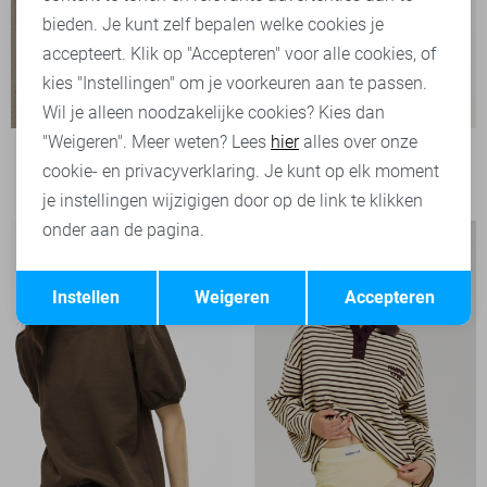
bieden. Je kunt zelf bepalen welke cookies je
accepteert. Klik op "Accepteren" voor alle cookies, of
kies "Instellingen" om je voorkeuren aan te passen.
Wil je alleen noodzakelijke cookies? Kies dan
"Weigeren". Meer weten? Lees
hier
alles over onze
Garcia T-shirt
cookie- en privacyverklaring. Je kunt op elk moment
39,99
je instellingen wijzigigen door op de link te klikken
onder aan de pagina.
Opslaan
Terug
Instellen
Weigeren
Accepteren