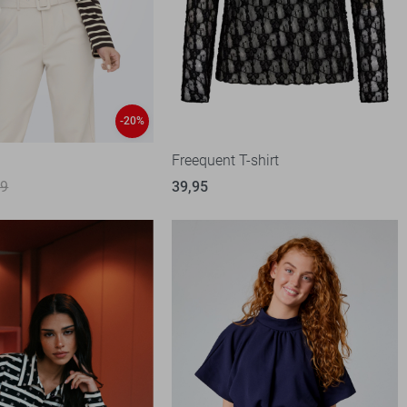
-20%
t
Freequent T-shirt
99
39,95