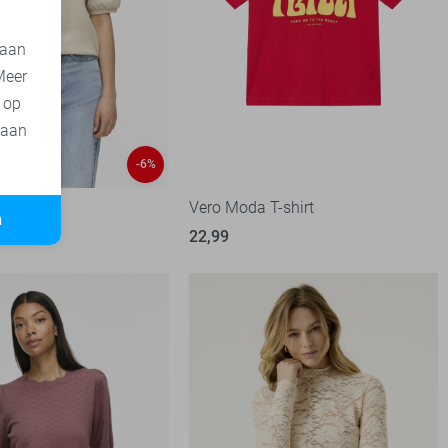
 aan
Meer
t op
 aan
-6%
Vero Moda T-shirt
n
99
22,99