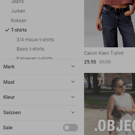
Jeans
Jurken
Rokken
T-shirts
3/4 mouw t-shirts
Basic t-shirts
Calvin Klein T-shirt
Katoenen t-shirts
29,95
59,90
Merk
Korte mouw t-shirts
Lange mouw t-shirts
C&S The Label
7
Maat
Off shoulder t-shirts
Calvin Klein
5
32
Oversized fit t-shirts
Kleur
EsQualo
9
34
Polo`s
Fluresk
23
Beige
Seizoen
36
Regular fit t-shirts
FOS Amsterdam
13
Blauw
38
Slim fit t-shirts
Basics
Sale
Freequent
14
Bordeaux
40
Tops