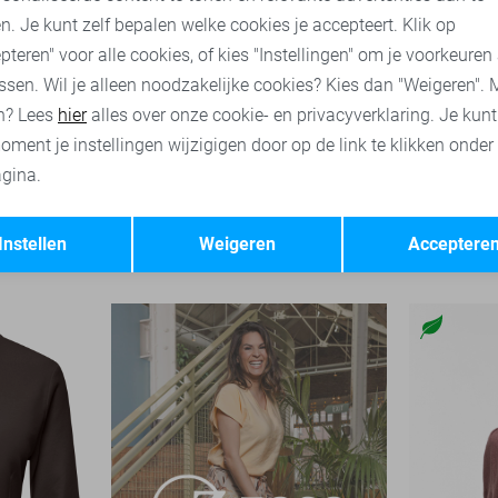
n. Je kunt zelf bepalen welke cookies je accepteert. Klik op
pteren" voor alle cookies, of kies "Instellingen" om je voorkeuren
ssen. Wil je alleen noodzakelijke cookies? Kies dan "Weigeren". 
n? Lees
hier
alles over onze cookie- en privacyverklaring. Je kun
oment je instellingen wijzigigen door op de link te klikken onder
gina.
-9%
Opslaan
Terug
Only T-shirt
Vila T-shirt
Instellen
Weigeren
Acceptere
19,99
33,00
34,