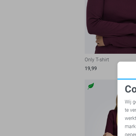
Nukus
8
Zand
Object
24
Zilver
Only
242
Zwart
Pieces
74
Red Button
35
Refined Department
5
Rino & Pelle
Only T-shirt
5
SisterS point
19,99
47
Studio Amaya
5
Co
Tommy Jeans
34
N
Vero Moda
138
Wij g
Vila
96
te ve
A
Ydence
10
werk
Zoso
mark
76
geper
Zusss
13