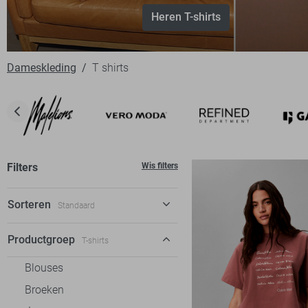
Heren T-shirts
Dameskleding
T shirts
Filters
Wis filters
Sorteren
Standaard
Standaard
Productgroep
T-shirts
€ laag-hoog
Blouses
€ hoog-laag
Broeken