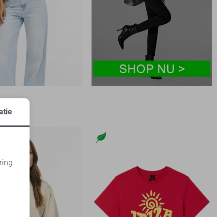
atie
ring
d