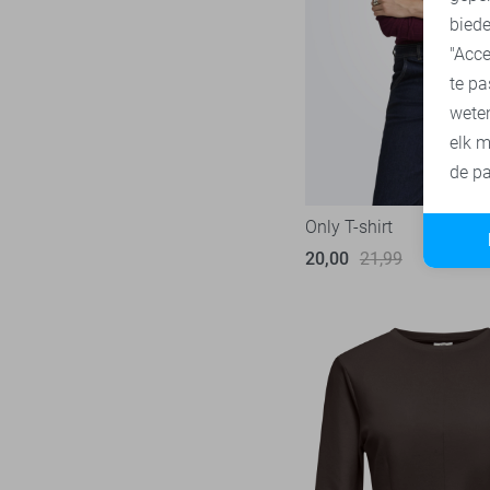
biede
"Acce
te pa
wete
elk m
de pa
Only T-shirt
20,00
21,99