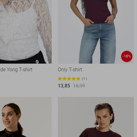
-18%
de Yong T-shirt
Only T-shirt
1
13,85
16,99