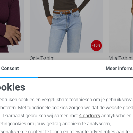
-10%
Only T-shirt
Vila T-shirt
17,95
19,99
39,99
Consent
Meer inform
okies
oodzakelijke cookies
Personalisatie cookies
ebruiken cookies en vergelijkbare technieken om je gebruikserva
rbeteren. Met functionele cookies zorgen we dat de website goe
nalytische cookies
Marketing cookies
t. Daarnaast gebruiken wij samen met
4 partners
analytische en
etingcookies om jouw gedrag anoniem te analyseren,
sonaliseerde content te tonen en relevante advertenties aan te