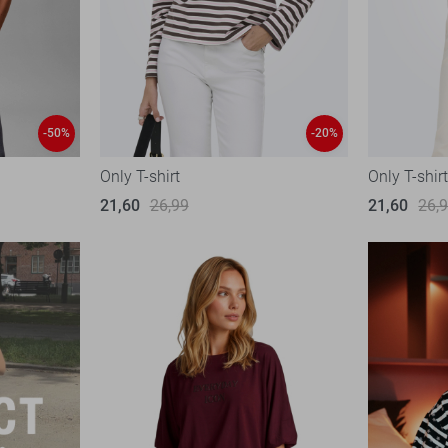
-50%
-20%
Only T-shirt
Only T-shir
21,60
26,99
21,60
26,