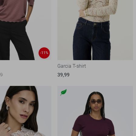
-11%
Garcia T-shirt
99
39,99