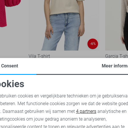
-6%
Vila T-shirt
Garcia T-sh
33,00
34,99
39,99
Consent
Meer inform
okies
oodzakelijke cookies
Personalisatie cookies
ebruiken cookies en vergelijkbare technieken om je gebruikserva
rbeteren. Met functionele cookies zorgen we dat de website goe
nalytische cookies
Marketing cookies
t. Daarnaast gebruiken wij samen met
4 partners
analytische en
etingcookies om jouw gedrag anoniem te analyseren,
sonaliseerde content te tonen en relevante advertenties aan te