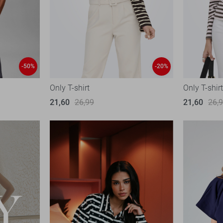
-50%
-20%
Only T-shirt
Only T-shir
21,60
26,99
21,60
26,