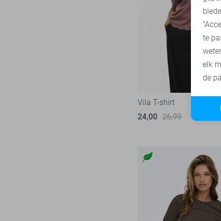
biede
"Acce
te pa
wete
elk m
de pa
Vila T-shirt
24,00
26,99