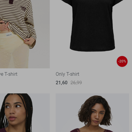
-20%
e T-shirt
Only T-shirt
21,60
26,99