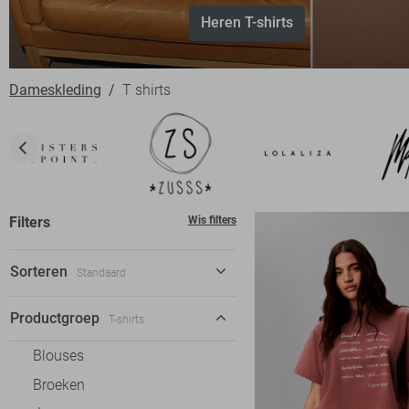
Heren T-shirts
Dameskleding
T shirts
Filters
Wis filters
Sorteren
Standaard
Standaard
Productgroep
T-shirts
€ laag-hoog
Blouses
€ hoog-laag
Broeken