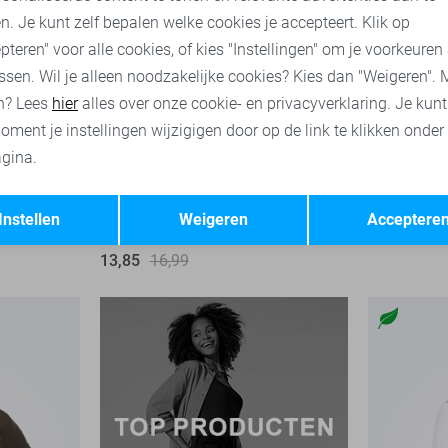
n. Je kunt zelf bepalen welke cookies je accepteert. Klik op
pteren" voor alle cookies, of kies "Instellingen" om je voorkeuren
ssen. Wil je alleen noodzakelijke cookies? Kies dan "Weigeren". 
n? Lees
hier
alles over onze cookie- en privacyverklaring. Je kun
oment je instellingen wijzigigen door op de link te klikken onder
gina.
-11%
-18%
Opslaan
Terug
Only T-shirt
Jacqueline 
Instellen
Weigeren
Acceptere
26,99
1
13,85
16,99