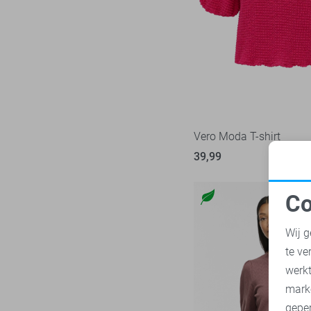
Nukus
8
Zand
Object
24
Zilver
Only
241
Zwart
Pieces
74
Red Button
34
Refined Department
5
Rino & Pelle
Vero Moda T-shirt
5
SisterS point
39,99
47
Studio Amaya
5
Co
Tommy Jeans
33
N
Vero Moda
136
Wij g
Vila
96
te ve
A
Ydence
8
werk
Zoso
mark
76
geper
Zusss
13