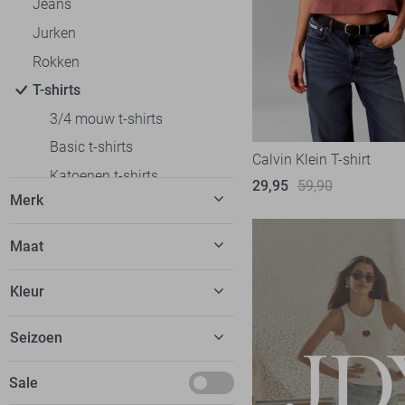
Jeans
Jurken
Rokken
T-shirts
3/4 mouw t-shirts
Basic t-shirts
Calvin Klein T-shirt
Katoenen t-shirts
29,95
59,90
Merk
Korte mouw t-shirts
Lange mouw t-shirts
C&S The Label
7
Maat
Off shoulder t-shirts
Calvin Klein
5
32
Oversized fit t-shirts
Kleur
EsQualo
9
34
Polo`s
Fluresk
23
Beige
Seizoen
36
Regular fit t-shirts
FOS Amsterdam
13
Blauw
38
Slim fit t-shirts
Basics
Sale
Freequent
14
Bordeaux
40
Tops