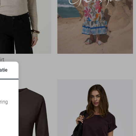
irt
atie
ring
d