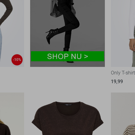
-10%
Only T-shir
19,99