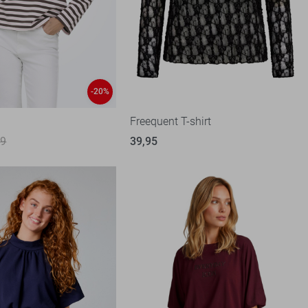
-20%
t
Freequent T-shirt
99
39,95