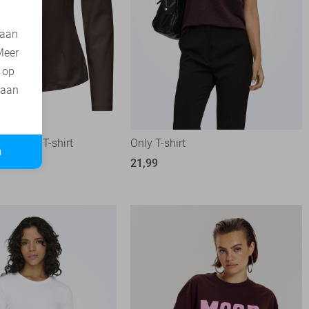
 aan
Meer
t op
 aan
de Yong T-shirt
Only T-shirt
n
21,99