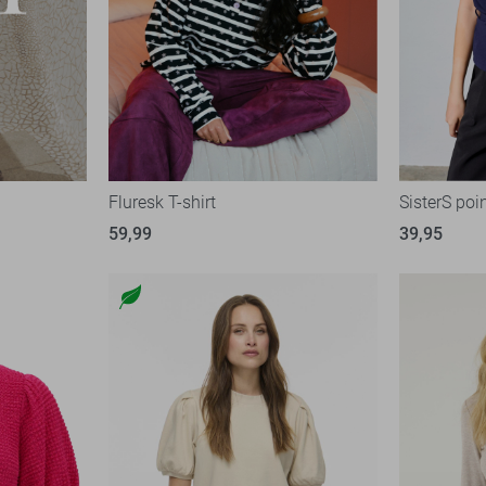
Fluresk T-shirt
SisterS poin
59,99
39,95