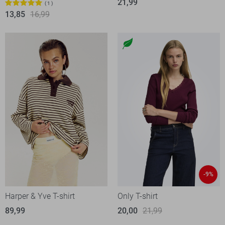
21,99
1
13,85
16,99
-9%
Harper & Yve T-shirt
Only T-shirt
89,99
20,00
21,99