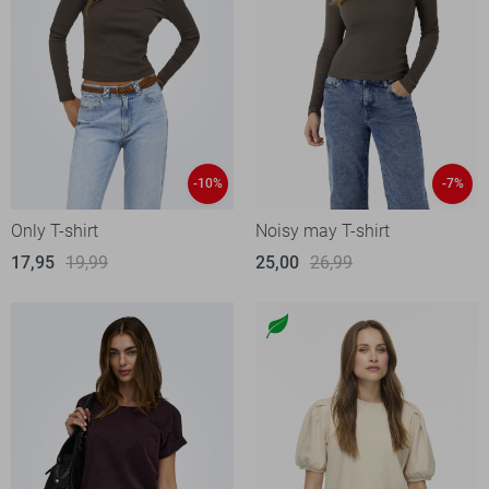
-10%
-7%
Only T-shirt
Noisy may T-shirt
17,95
19,99
25,00
26,99