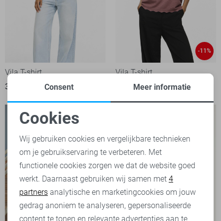
-11%
Vila T-shirt
Vila T-shirt
39,99
24,00
26,99
Consent
Meer informatie
Cookies
Noodzakelijke cookies
Wij gebruiken cookies en vergelijkbare technieken
om je gebruikservaring te verbeteren. Met
Personalisatie cookies
functionele cookies zorgen we dat de website goed
werkt. Daarnaast gebruiken wij samen met
4
Analytische cookies
partners
analytische en marketingcookies om jouw
Marketing cookies
gedrag anoniem te analyseren, gepersonaliseerde
content te tonen en relevante advertenties aan te