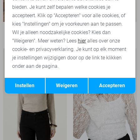
bieden. Je kunt zelf bepalen welke cookies je
accepteert. Klik op "Accepteren" voor alle cookies, of
kies "Instellingen" om je voorkeuren aan te passen.
Garcia T-shirt
Wil je alleen noodzakelijke cookies? Kies dan
39,99
"Weigeren". Meer weten? Lees
hier
alles over onze
cookie- en privacyverklaring. Je kunt op elk moment
je instellingen wijzigigen door op de link te klikken
onder aan de pagina.
Opslaan
Terug
Instellen
Weigeren
Accepteren