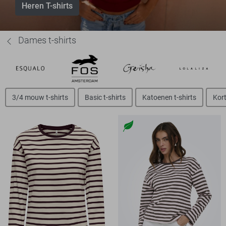
Heren T-shirts
Dames t-shirts
3/4 mouw t-shirts
Basic t-shirts
Katoenen t-shirts
Kort