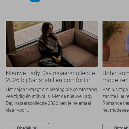
Nieuwe Lady Day najaarscollectie
Boho Rom
2026 bij Sans: stijl en comfort in
modetrend
travelkwaliteit
overal zie
Het najaar vraagt om kleding die comfortabel,
Van luchtige 
veelzijdig én stijlvol is. Met de nieuwe Lady
zachte kleure
Day najaarscollectie 2026 ben je helemaal
Romance tren
klaar voor...
het modebeel
Ontdek nu
Ontdek