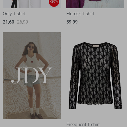
-20%
Only T-shirt
Fluresk T-shirt
21,60
26,99
59,99
Freequent T-shirt