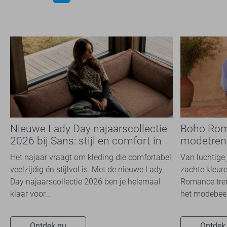
Nieuwe Lady Day najaarscollectie
Boho Rom
2026 bij Sans: stijl en comfort in
modetrend
travelkwaliteit
overal zie
Het najaar vraagt om kleding die comfortabel,
Van luchtige 
veelzijdig én stijlvol is. Met de nieuwe Lady
zachte kleure
Day najaarscollectie 2026 ben je helemaal
Romance tren
klaar voor...
het modebeel
Ontdek nu
Ontdek