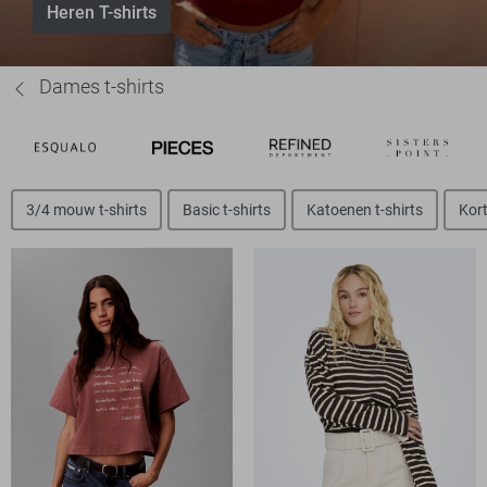
Heren T-shirts
Dames t-shirts
3/4 mouw t-shirts
Basic t-shirts
Katoenen t-shirts
Kort