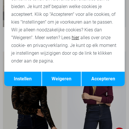
bieden. Je kunt zelf bepalen welke cookies je
accepteert. Klik op "Accepteren" voor alle cookies, of
kies "Instellingen" om je voorkeuren aan te passen.
Wil je alleen noodzakelijke cookies? Kies dan
Only T-shirt
"Weigeren". Meer weten? Lees
hier
alles over onze
29,99
cookie- en privacyverklaring. Je kunt op elk moment
je instellingen wijzigigen door op de link te klikken
onder aan de pagina.
Opslaan
Terug
Instellen
Weigeren
Accepteren