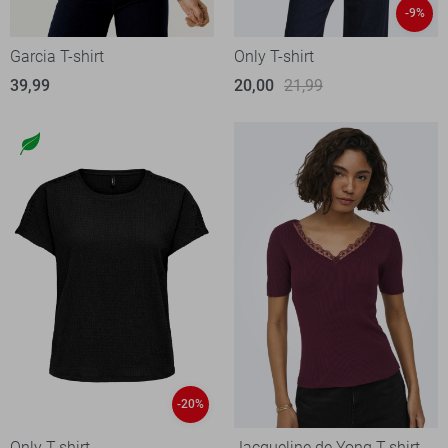
-9%
Garcia T-shirt
Only T-shirt
39,99
20,00
21,99
-20%
Only T-shirt
Jacqueline de Yong T-shirt