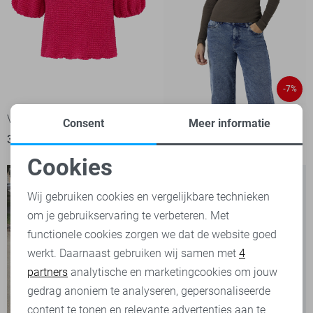
-7%
Vero Moda T-shirt
Noisy may T-shirt
Consent
Meer informatie
39,99
25,00
26,99
Cookies
Noodzakelijke cookies
Wij gebruiken cookies en vergelijkbare technieken
om je gebruikservaring te verbeteren. Met
Personalisatie cookies
functionele cookies zorgen we dat de website goed
werkt. Daarnaast gebruiken wij samen met
4
Analytische cookies
partners
analytische en marketingcookies om jouw
Marketing cookies
gedrag anoniem te analyseren, gepersonaliseerde
content te tonen en relevante advertenties aan te