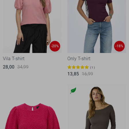
-20%
-18%
Vila T-shirt
Only T-shirt
28,00
34,99
1
13,85
16,99