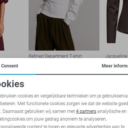
Refined Department T-shirt
Jacqueline 
59,95
26,99
Consent
Meer inform
okies
oodzakelijke cookies
Personalisatie cookies
ebruiken cookies en vergelijkbare technieken om je gebruikserva
rbeteren. Met functionele cookies zorgen we dat de website goe
nalytische cookies
Marketing cookies
t. Daarnaast gebruiken wij samen met
4 partners
analytische en
etingcookies om jouw gedrag anoniem te analyseren,
sonaliseerde content te tonen en relevante advertenties aan te