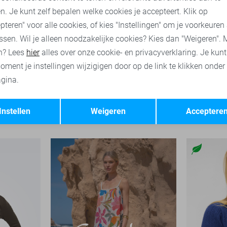
n. Je kunt zelf bepalen welke cookies je accepteert. Klik op
pteren" voor alle cookies, of kies "Instellingen" om je voorkeuren
ssen. Wil je alleen noodzakelijke cookies? Kies dan "Weigeren". 
n? Lees
hier
alles over onze cookie- en privacyverklaring. Je kun
oment je instellingen wijzigigen door op de link te klikken onder
gina.
Opslaan
Terug
Only T-shirt
Vila T-shirt
Instellen
Weigeren
Acceptere
29,99
39,99