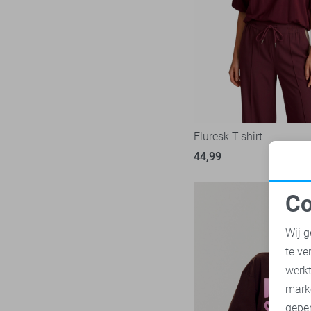
Nukus
8
Zand
Object
24
Zilver
Only
242
Zwart
Pieces
73
Red Button
34
Refined Department
5
Rino & Pelle
Fluresk T-shirt
5
SisterS point
44,99
47
Studio Amaya
5
Co
Tommy Jeans
32
N
Vero Moda
135
Wij g
Vila
96
te ve
A
Ydence
8
werk
Zoso
mark
76
geper
Zusss
13