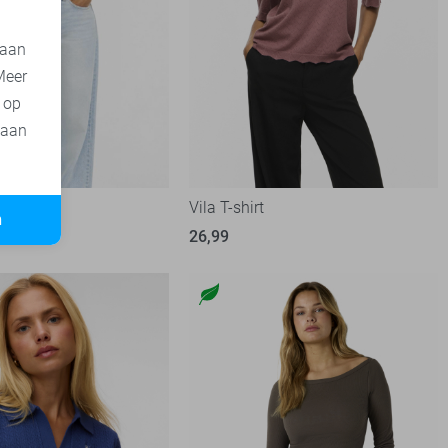
 aan
Meer
t op
 aan
Vila T-shirt
n
26,99