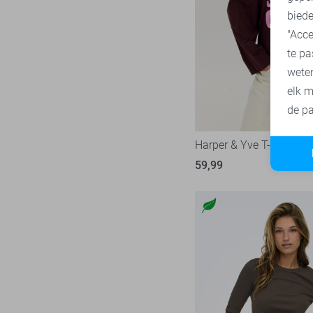
biede
"Acce
te pa
wete
elk m
de pa
Harper & Yve T-shirt
59,99