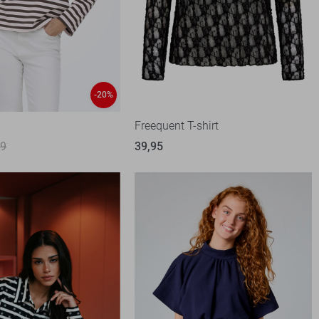
-20%
t
Freequent T-shirt
99
39,95