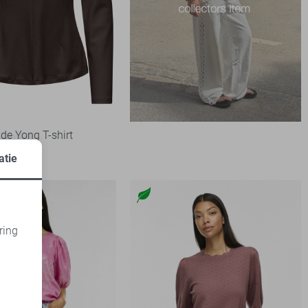
de Yong T-shirt
atie
ring
d