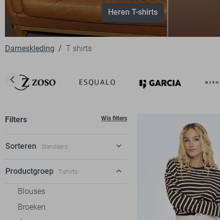
Heren T-shirts
Dameskleding
T shirts
Filters
Wis filters
Sorteren
Standaard
Standaard
Productgroep
T-shirts
€ laag-hoog
Blouses
€ hoog-laag
Broeken