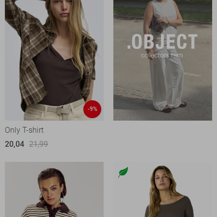
-9%
Only T-shirt
20,04
21,99