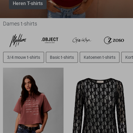
Heren T-shirts
Dames t-shirts
3/4 mouw t-shirts
Basic t-shirts
Katoenen t-shirts
Kort