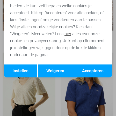
bieden. Je kunt zelf bepalen welke cookies je
accepteert. Klik op "Accepteren" voor alle cookies, of
kies "Instellingen" om je voorkeuren aan te passen.
Wil je alleen noodzakelijke cookies? Kies dan
"Weigeren". Meer weten? Lees
hier
alles over onze
Jacqueline de Yong T-shirt
cookie- en privacyverklaring. Je kunt op elk moment
29,99
je instellingen wijzigigen door op de link te klikken
onder aan de pagina.
Opslaan
Terug
Instellen
Weigeren
Accepteren