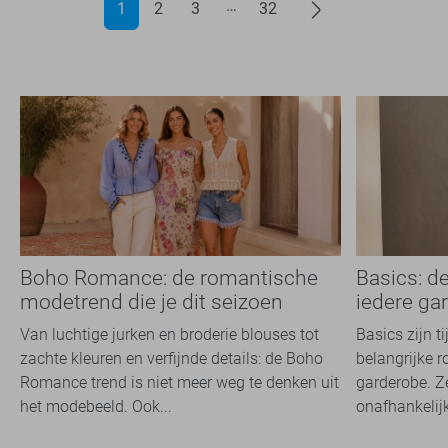
1
2
3
32
Boho Romance: de romantische
Basics: d
modetrend die je dit seizoen
iedere ga
overal ziet
Van luchtige jurken en broderie blouses tot
Basics zijn t
zachte kleuren en verfijnde details: de Boho
belangrijke r
Romance trend is niet meer weg te denken uit
garderobe. Z
het modebeeld. Ook...
onafhankelijk