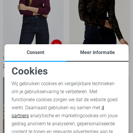
-9%
Consent
Meer informatie
Only T-shirt
Garcia T-shirt
20,00
21,99
39,99
Cookies
Noodzakelijke cookies
Wij gebruiken cookies en vergelijkbare technieken
om je gebruikservaring te verbeteren. Met
Personalisatie cookies
functionele cookies zorgen we dat de website goed
werkt. Daarnaast gebruiken wij samen met
4
Analytische cookies
partners
analytische en marketingcookies om jouw
Marketing cookies
gedrag anoniem te analyseren, gepersonaliseerde
content te tonen en relevante advertenties aan te