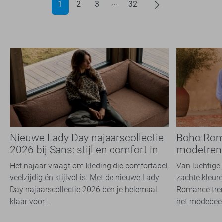
1
2
3
32
Nieuwe Lady Day najaarscollectie
Boho Rom
2026 bij Sans: stijl en comfort in
modetrend
travelkwaliteit
overal zie
Het najaar vraagt om kleding die comfortabel,
Van luchtige 
veelzijdig én stijlvol is. Met de nieuwe Lady
zachte kleure
Day najaarscollectie 2026 ben je helemaal
Romance tren
klaar voor...
het modebeel