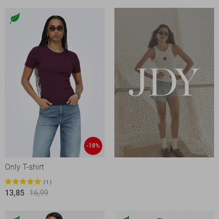
-18%
Only T-shirt
1
13,85
16,99