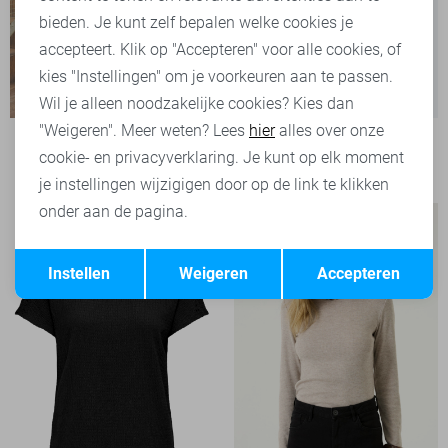
bieden. Je kunt zelf bepalen welke cookies je
accepteert. Klik op "Accepteren" voor alle cookies, of
kies "Instellingen" om je voorkeuren aan te passen.
Wil je alleen noodzakelijke cookies? Kies dan
"Weigeren". Meer weten? Lees
hier
alles over onze
Only T-shirt
cookie- en privacyverklaring. Je kunt op elk moment
19,99
je instellingen wijzigigen door op de link te klikken
onder aan de pagina.
Opslaan
Terug
Instellen
Weigeren
Accepteren