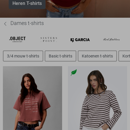
Heren T-shirts
Dames t-shirts
3/4 mouw t-shirts
Basic t-shirts
Katoenen t-shirts
Kort