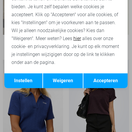
bieden. Je kunt zelf bepalen welke cookies je
accepteert. Klik op "Accepteren" voor alle cookies, of
kies "Instellingen" om je voorkeuren aan te passen.
Wil je alleen noodzakelijke cookies? Kies dan
"Weigeren". Meer weten? Lees
hier
alles over onze
Garcia T-shirt
cookie- en privacyverklaring. Je kunt op elk moment
39,99
je instellingen wijzigigen door op de link te klikken
onder aan de pagina.
Opslaan
Terug
Instellen
Weigeren
Accepteren