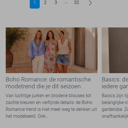
1
2
3
32
Boho Romance: de romantische
Basics: d
modetrend die je dit seizoen
iedere ga
overal ziet
Van luchtige jurken en broderie blouses tot
Basics zijn t
zachte kleuren en verfijnde details: de Boho
belangrijke r
Romance trend is niet meer weg te denken uit
garderobe. Z
het modebeeld. Ook...
onafhankelijk