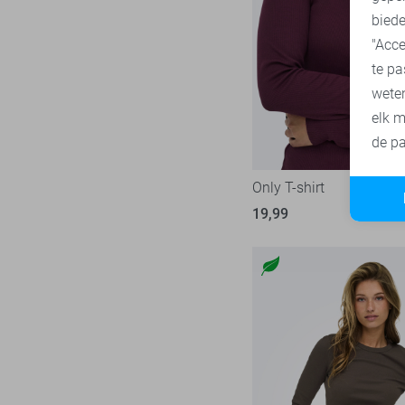
biede
"Acce
te pa
wete
elk m
de pa
Only T-shirt
19,99