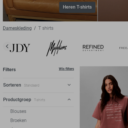
Heren T-shirts
Dameskleding
T shirts
Filters
Wis filters
Sorteren
Standaard
Standaard
Productgroep
T-shirts
€ laag-hoog
Blouses
€ hoog-laag
Broeken