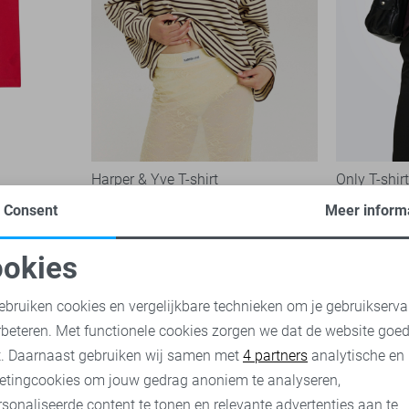
Harper & Yve T-shirt
Only T-shir
89,99
21,99
Consent
Meer inform
okies
oodzakelijke cookies
Personalisatie cookies
ebruiken cookies en vergelijkbare technieken om je gebruikserva
rbeteren. Met functionele cookies zorgen we dat de website goe
nalytische cookies
Marketing cookies
t. Daarnaast gebruiken wij samen met
4 partners
analytische en
etingcookies om jouw gedrag anoniem te analyseren,
sonaliseerde content te tonen en relevante advertenties aan te