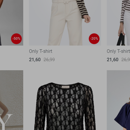
-50%
-20%
Only T-shirt
Only T-shir
21,60
26,99
21,60
26,