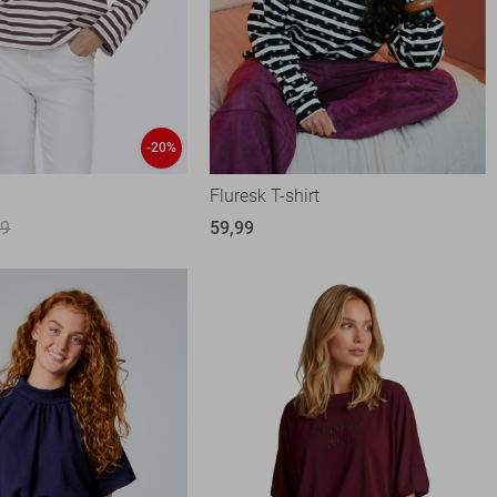
-20%
t
Fluresk T-shirt
99
59,99