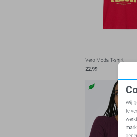
Nukus
8
Zand
Object
24
Zilver
Only
242
Zwart
Pieces
74
Red Button
35
Refined Department
5
Rino & Pelle
Vero Moda T-shirt
5
SisterS point
22,99
47
Studio Amaya
5
Co
Tommy Jeans
34
N
Vero Moda
136
Wij g
Vila
96
te ve
A
Ydence
9
werk
Zoso
mark
76
geper
Zusss
13