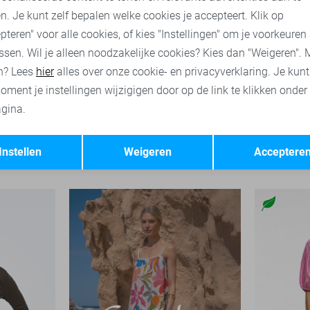
n. Je kunt zelf bepalen welke cookies je accepteert. Klik op
pteren" voor alle cookies, of kies "Instellingen" om je voorkeuren
ssen. Wil je alleen noodzakelijke cookies? Kies dan "Weigeren". 
n? Lees
hier
alles over onze cookie- en privacyverklaring. Je kun
oment je instellingen wijzigigen door op de link te klikken onder
gina.
Opslaan
Terug
Only T-shirt
Garcia T-sh
Instellen
Weigeren
Acceptere
21,99
49,99