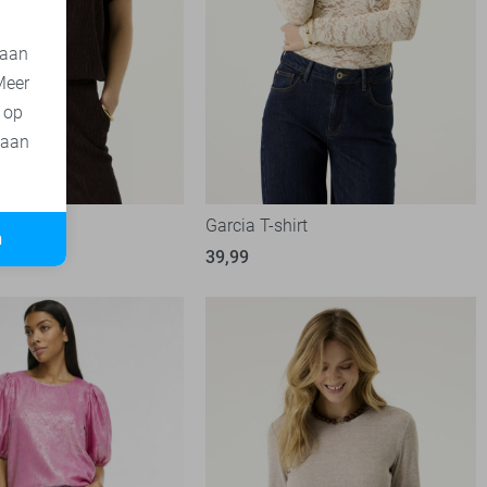
 aan
Meer
t op
 aan
irt
Garcia T-shirt
n
39,99