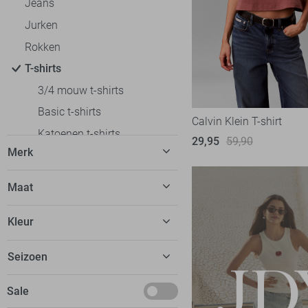
Jeans
Jurken
Rokken
T-shirts
3/4 mouw t-shirts
Basic t-shirts
Calvin Klein T-shirt
Katoenen t-shirts
29,95
59,90
Merk
Korte mouw t-shirts
Lange mouw t-shirts
C&S The Label
7
Maat
Off shoulder t-shirts
Calvin Klein
5
32
Oversized fit t-shirts
Kleur
EsQualo
9
34
Polo`s
Fluresk
23
Beige
Seizoen
36
Regular fit t-shirts
FOS Amsterdam
13
Blauw
38
Slim fit t-shirts
Basics
Sale
Freequent
14
Bordeaux
40
Tops