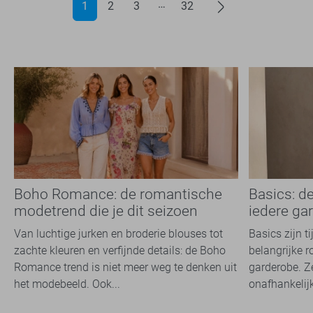
1
2
3
32
Boho Romance: de romantische
Basics: d
modetrend die je dit seizoen
iedere ga
overal ziet
Van luchtige jurken en broderie blouses tot
Basics zijn t
zachte kleuren en verfijnde details: de Boho
belangrijke r
Romance trend is niet meer weg te denken uit
garderobe. Z
het modebeeld. Ook...
onafhankelijk