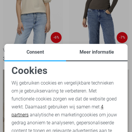
-6%
-7%
Vila T-shirt
Noisy may T-shirt
Consent
Meer informatie
33,00
34,99
25,00
26,99
Cookies
Noodzakelijke cookies
Wij gebruiken cookies en vergelijkbare technieken
om je gebruikservaring te verbeteren. Met
Personalisatie cookies
functionele cookies zorgen we dat de website goed
werkt. Daarnaast gebruiken wij samen met
4
Analytische cookies
partners
analytische en marketingcookies om jouw
Marketing cookies
gedrag anoniem te analyseren, gepersonaliseerde
content te tonen en relevante advertenties aan te