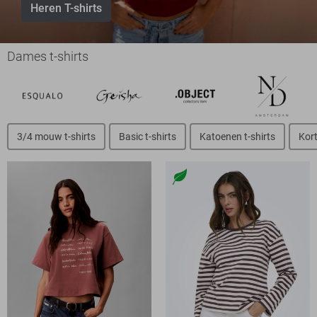
Heren T-shirts
Dames t-shirts
3/4 mouw t-shirts
Basic t-shirts
Katoenen t-shirts
Kort