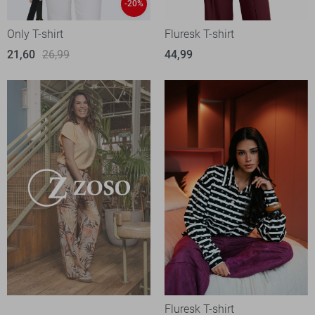
-20%
Only T-shirt
Fluresk T-shirt
21,60
26,99
44,99
Fluresk T-shirt