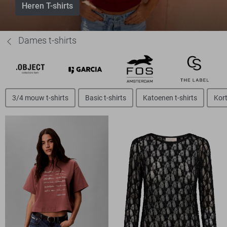
Heren T-shirts
Dames t-shirts
3/4 mouw t-shirts
Basic t-shirts
Katoenen t-shirts
Kort