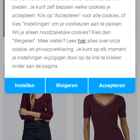
bieden. Je kunt zelf bepalen welke cookies je
accepteert. Klik op "Accepteren" voor alle cookies, of
kies "Instellingen" om je voorkeuren aan te passen.
-20%
Wil je alleen noodzakelijke cookies? Kies dan
"Weigeren". Meer weten? Lees
hier
alles over onze
Vila T-shirt
cookie- en privacyverklaring. Je kunt op elk moment
28,00
34,99
je instellingen wijzigigen door op de link te klikken
onder aan de pagina.
Opslaan
Terug
Instellen
Weigeren
Accepteren