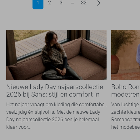
1
2
3
32
Nieuwe Lady Day najaarscollectie
Boho Rom
2026 bij Sans: stijl en comfort in
modetrend
travelkwaliteit
overal zie
Het najaar vraagt om kleding die comfortabel,
Van luchtige 
veelzijdig én stijlvol is. Met de nieuwe Lady
zachte kleure
Day najaarscollectie 2026 ben je helemaal
Romance tren
klaar voor...
het modebeel