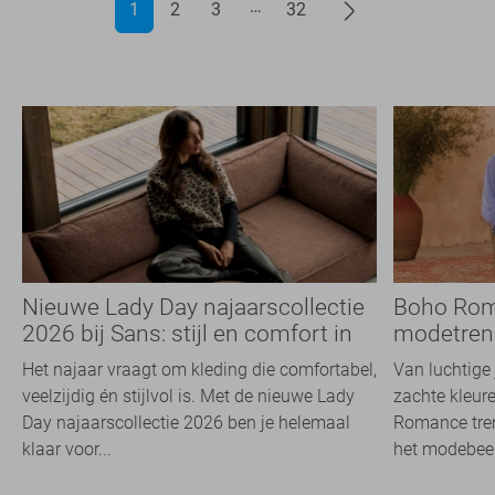
1
2
3
32
Nieuwe Lady Day najaarscollectie
Boho Rom
2026 bij Sans: stijl en comfort in
modetrend
travelkwaliteit
overal zie
Het najaar vraagt om kleding die comfortabel,
Van luchtige 
veelzijdig én stijlvol is. Met de nieuwe Lady
zachte kleure
Day najaarscollectie 2026 ben je helemaal
Romance tren
klaar voor...
het modebeel