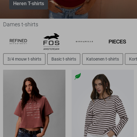
Heren T-shirts
Dames t-shirts
3/4 mouw t-shirts
Basic t-shirts
Katoenen t-shirts
Kort