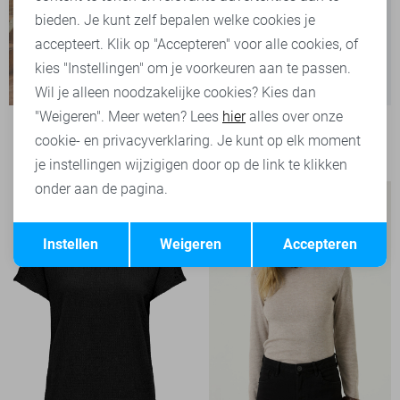
bieden. Je kunt zelf bepalen welke cookies je
accepteert. Klik op "Accepteren" voor alle cookies, of
kies "Instellingen" om je voorkeuren aan te passen.
Wil je alleen noodzakelijke cookies? Kies dan
"Weigeren". Meer weten? Lees
hier
alles over onze
Only T-shirt
cookie- en privacyverklaring. Je kunt op elk moment
19,99
je instellingen wijzigigen door op de link te klikken
onder aan de pagina.
Opslaan
Terug
Instellen
Weigeren
Accepteren