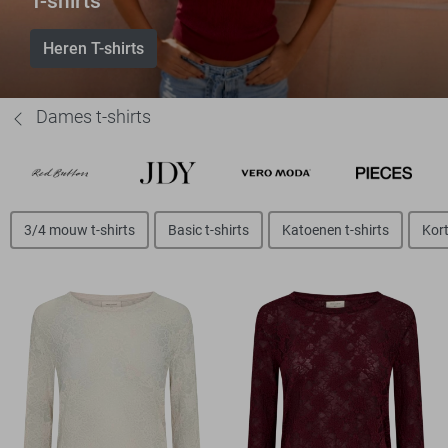
T-shirts
Heren T-shirts
Dames t-shirts
3/4 mouw t-shirts
Basic t-shirts
Katoenen t-shirts
Kort