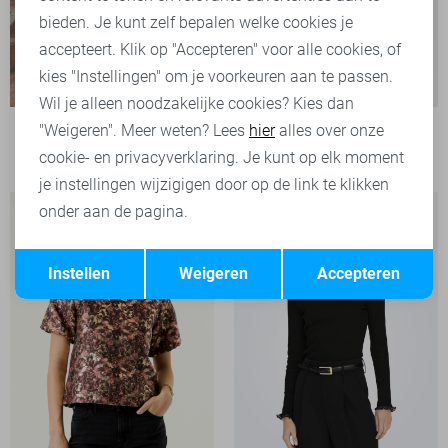
bieden. Je kunt zelf bepalen welke cookies je
accepteert. Klik op "Accepteren" voor alle cookies, of
kies "Instellingen" om je voorkeuren aan te passen.
Wil je alleen noodzakelijke cookies? Kies dan
Harper & Yve T-shirt
"Weigeren". Meer weten? Lees
hier
alles over onze
59,99
cookie- en privacyverklaring. Je kunt op elk moment
je instellingen wijzigigen door op de link te klikken
onder aan de pagina.
Opslaan
Terug
Instellen
Weigeren
Accepteren