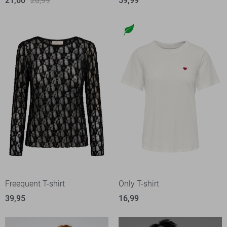
21,60
26,99
59,99
Freequent T-shirt
Only T-shirt
39,95
16,99