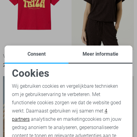
Consent
Meer informatie
Vero Moda T-shirt
Garcia T-shirt
22,99
49,99
Cookies
Noodzakelijke cookies
Wij gebruiken cookies en vergelijkbare technieken
om je gebruikservaring te verbeteren. Met
Personalisatie cookies
functionele cookies zorgen we dat de website goed
werkt. Daarnaast gebruiken wij samen met
4
Analytische cookies
partners
analytische en marketingcookies om jouw
Marketing cookies
gedrag anoniem te analyseren, gepersonaliseerde
content te tonen en relevante advertenties aan te