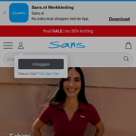
Sans.nl Merkkleding
Sans.nl
Download
Nu extra leuk shoppen met de App.
final
SALE
| nu 50% korting
Inloggen
Nieuw hier?
klik dan hier