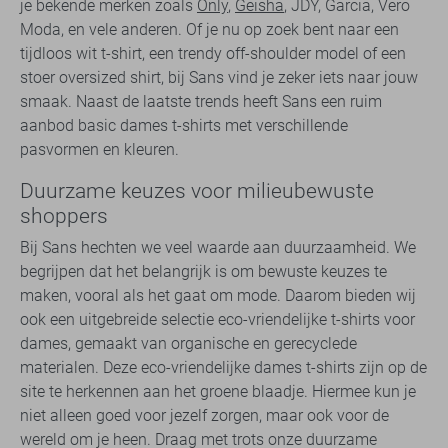
je bekende merken zoals
Only
,
Geisha
, JDY, Garcia, Vero
Moda, en vele anderen. Of je nu op zoek bent naar een
tijdloos wit t-shirt, een trendy off-shoulder model of een
stoer oversized shirt, bij Sans vind je zeker iets naar jouw
smaak. Naast de laatste trends heeft Sans een ruim
aanbod basic dames t-shirts met verschillende
pasvormen en kleuren.
Duurzame keuzes voor milieubewuste
shoppers
Bij Sans hechten we veel waarde aan duurzaamheid. We
begrijpen dat het belangrijk is om bewuste keuzes te
maken, vooral als het gaat om mode. Daarom bieden wij
ook een uitgebreide selectie eco-vriendelijke t-shirts voor
dames, gemaakt van organische en gerecyclede
materialen. Deze eco-vriendelijke dames t-shirts zijn op de
site te herkennen aan het groene blaadje. Hiermee kun je
niet alleen goed voor jezelf zorgen, maar ook voor de
wereld om je heen. Draag met trots onze duurzame