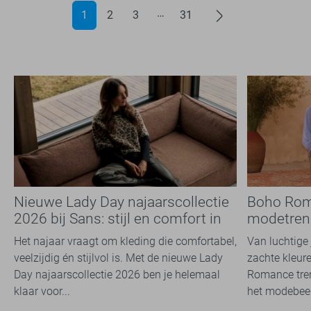
1
2
3
31
Nieuwe Lady Day najaarscollectie
Boho Rom
2026 bij Sans: stijl en comfort in
modetrend
travelkwaliteit
overal zie
Het najaar vraagt om kleding die comfortabel,
Van luchtige 
veelzijdig én stijlvol is. Met de nieuwe Lady
zachte kleure
Day najaarscollectie 2026 ben je helemaal
Romance tren
klaar voor...
het modebeel