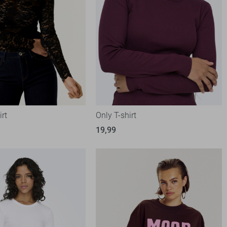
irt
Only T-shirt
19,99