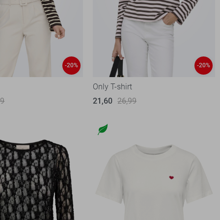
-20%
-20%
t
Only T-shirt
99
21,60
26,99