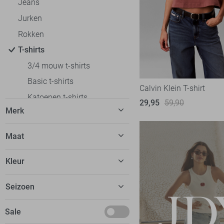
Jeans
Jurken
Rokken
T-shirts
3/4 mouw t-shirts
Basic t-shirts
Calvin Klein T-shirt
Katoenen t-shirts
29,95
59,90
Merk
Korte mouw t-shirts
Lange mouw t-shirts
C&S The Label
7
Maat
Off shoulder t-shirts
Calvin Klein
5
32
Oversized fit t-shirts
Kleur
EsQualo
9
34
Polo`s
Fluresk
23
Beige
Seizoen
36
Regular fit t-shirts
FOS Amsterdam
13
Blauw
38
Slim fit t-shirts
Basics
Sale
Freequent
14
Bordeaux
40
Tops