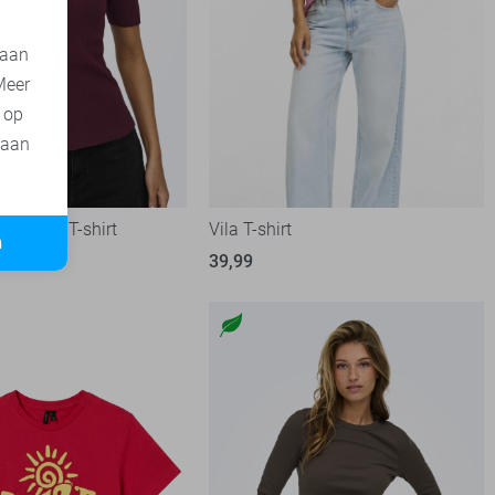
 aan
Meer
t op
 aan
de Yong T-shirt
Vila T-shirt
n
39,99