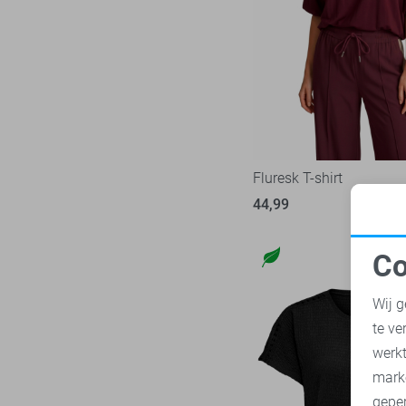
Nukus
8
Zand
Object
24
Zilver
Only
244
Zwart
Pieces
73
Red Button
34
Refined Department
5
Rino & Pelle
Fluresk T-shirt
5
SisterS point
44,99
47
Studio Amaya
5
Co
Tommy Jeans
32
N
Vero Moda
136
Wij g
Vila
96
te ve
A
Ydence
8
werk
Zoso
mark
76
geper
Zusss
13