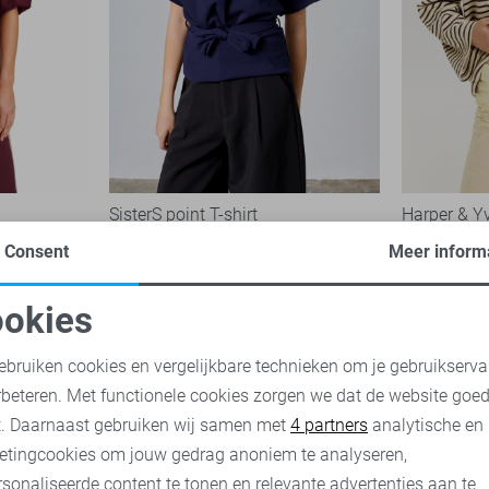
SisterS point T-shirt
Harper & Yv
39,95
89,99
Consent
Meer inform
okies
oodzakelijke cookies
Personalisatie cookies
ebruiken cookies en vergelijkbare technieken om je gebruikserva
rbeteren. Met functionele cookies zorgen we dat de website goe
nalytische cookies
Marketing cookies
t. Daarnaast gebruiken wij samen met
4 partners
analytische en
etingcookies om jouw gedrag anoniem te analyseren,
sonaliseerde content te tonen en relevante advertenties aan te