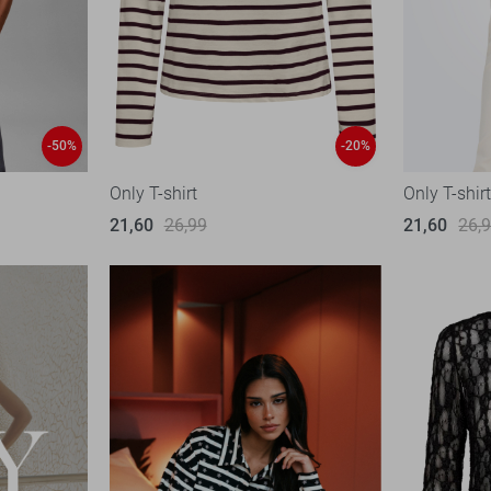
-50%
-20%
Only T-shirt
Only T-shir
21,60
26,99
21,60
26,