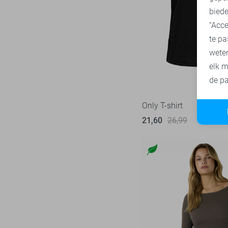
biede
"Acce
te pa
wete
elk m
de pa
Only T-shirt
21,60
26,99