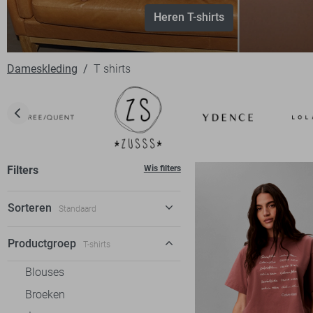
Heren T-shirts
Dameskleding
T shirts
Filters
Wis filters
Sorteren
Standaard
Standaard
Productgroep
T-shirts
€ laag-hoog
Blouses
€ hoog-laag
Broeken