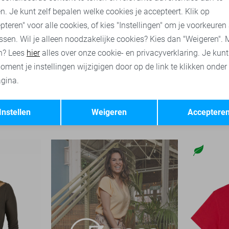
n. Je kunt zelf bepalen welke cookies je accepteert. Klik op
pteren" voor alle cookies, of kies "Instellingen" om je voorkeuren
ssen. Wil je alleen noodzakelijke cookies? Kies dan "Weigeren". 
n? Lees
hier
alles over onze cookie- en privacyverklaring. Je kun
oment je instellingen wijzigigen door op de link te klikken onder
gina.
-20%
Opslaan
Terug
Jacqueline de Yong T-shirt
Jacqueline 
Instellen
Weigeren
Acceptere
26,99
32,99