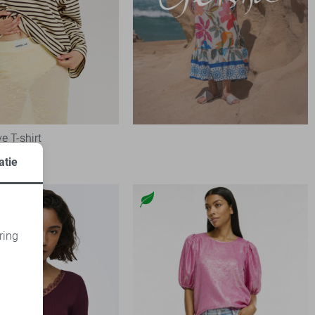
e T-shirt
atie
ring
d