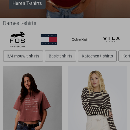
Heren T-shirts
Dames t-shirts
3/4 mouw t-shirts
Basic t-shirts
Katoenen t-shirts
Kort