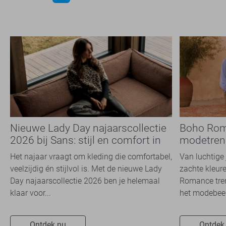
Nieuwe Lady Day najaarscollectie
Boho Rom
2026 bij Sans: stijl en comfort in
modetrend
travelkwaliteit
overal zie
Het najaar vraagt om kleding die comfortabel,
Van luchtige 
veelzijdig én stijlvol is. Met de nieuwe Lady
zachte kleure
Day najaarscollectie 2026 ben je helemaal
Romance tren
klaar voor...
het modebeel
Ontdek nu
Ontdek