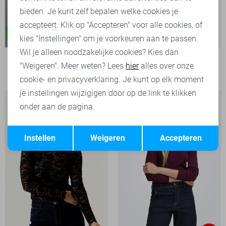
bieden. Je kunt zelf bepalen welke cookies je
accepteert. Klik op "Accepteren" voor alle cookies, of
kies "Instellingen" om je voorkeuren aan te passen.
Wil je alleen noodzakelijke cookies? Kies dan
Only T-shirt
"Weigeren". Meer weten? Lees
hier
alles over onze
29,99
cookie- en privacyverklaring. Je kunt op elk moment
je instellingen wijzigigen door op de link te klikken
onder aan de pagina.
Opslaan
Terug
Instellen
Weigeren
Accepteren