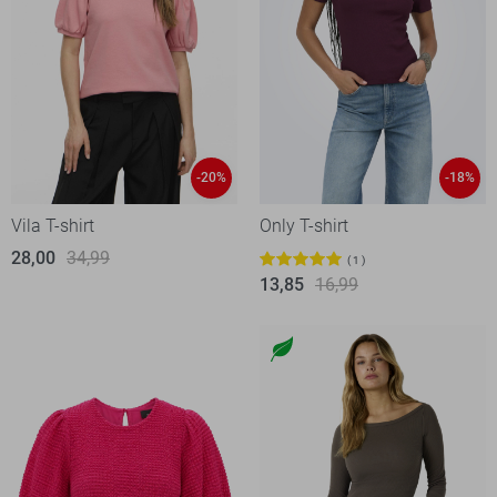
-20%
-18%
Vila T-shirt
Only T-shirt
28,00
34,99
1
13,85
16,99