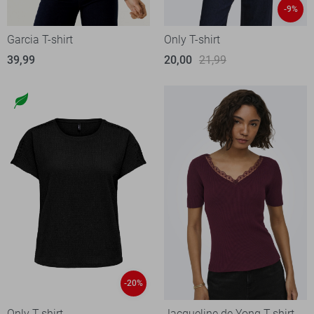
-9%
Garcia T-shirt
Only T-shirt
39,99
20,00
21,99
-20%
Only T-shirt
Jacqueline de Yong T-shirt