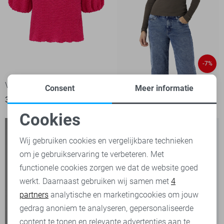
-7%
Vero Moda T-shirt
Noisy may T-shirt
Consent
Meer informatie
39,99
25,00
26,99
Cookies
Noodzakelijke cookies
Wij gebruiken cookies en vergelijkbare technieken
om je gebruikservaring te verbeteren. Met
Personalisatie cookies
functionele cookies zorgen we dat de website goed
werkt. Daarnaast gebruiken wij samen met
4
Analytische cookies
partners
analytische en marketingcookies om jouw
Marketing cookies
gedrag anoniem te analyseren, gepersonaliseerde
content te tonen en relevante advertenties aan te