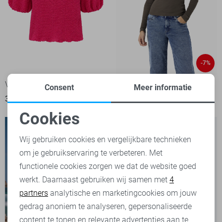
-7%
Vero Moda T-shirt
Noisy may T-shirt
Consent
Meer informatie
39,99
25,00
26,99
Cookies
Noodzakelijke cookies
Wij gebruiken cookies en vergelijkbare technieken
om je gebruikservaring te verbeteren. Met
Personalisatie cookies
functionele cookies zorgen we dat de website goed
werkt. Daarnaast gebruiken wij samen met
4
Analytische cookies
partners
analytische en marketingcookies om jouw
Marketing cookies
gedrag anoniem te analyseren, gepersonaliseerde
content te tonen en relevante advertenties aan te