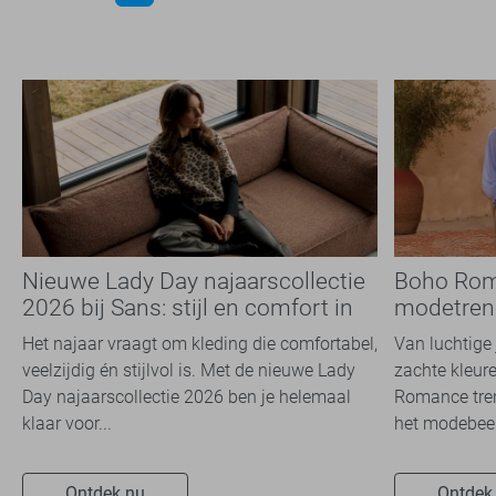
Nieuwe Lady Day najaarscollectie
Boho Rom
2026 bij Sans: stijl en comfort in
modetrend
travelkwaliteit
overal zie
Het najaar vraagt om kleding die comfortabel,
Van luchtige 
veelzijdig én stijlvol is. Met de nieuwe Lady
zachte kleure
Day najaarscollectie 2026 ben je helemaal
Romance tren
klaar voor...
het modebeel
Ontdek nu
Ontdek