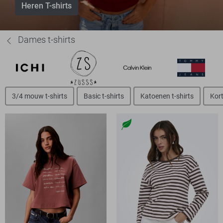
Heren T-shirts
Dames t-shirts
3/4 mouw t-shirts
Basic t-shirts
Katoenen t-shirts
Kort