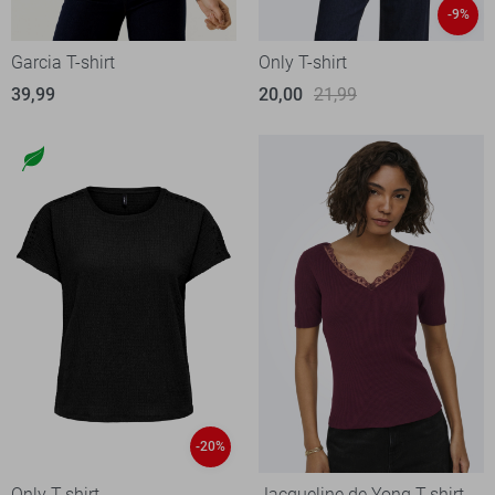
-9%
Garcia T-shirt
Only T-shirt
39,99
20,00
21,99
-20%
Only T-shirt
Jacqueline de Yong T-shirt