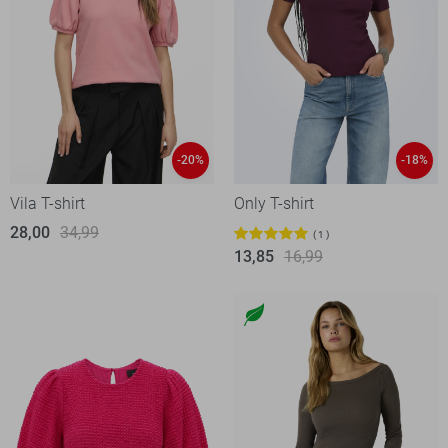
-20%
-18%
Vila T-shirt
Only T-shirt
28,00
34,99
1
13,85
16,99