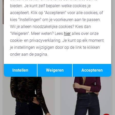
bieden. Je kunt zelf bepalen welke cookies je
accepteert. Klik op "Accepteren" voor alle cookies, of
kies "Instellingen" om je voorkeuren aan te passen.
Wil je alleen noodzakelijke cookies? Kies dan
Only T-shirt
"Weigeren". Meer weten? Lees
hier
alles over onze
29,99
cookie- en privacyverklaring. Je kunt op elk moment
je instellingen wijzigigen door op de link te klikken
onder aan de pagina.
Opslaan
Terug
Instellen
Weigeren
Accepteren