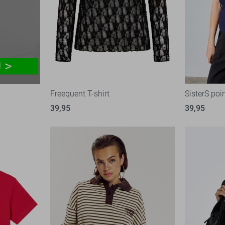
Freequent T-shirt
SisterS poin
39,95
39,95