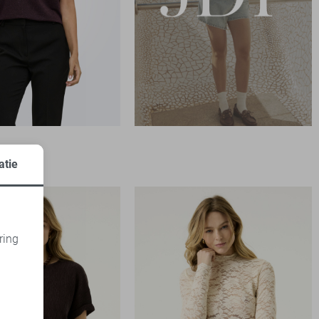
t
atie
ring
d