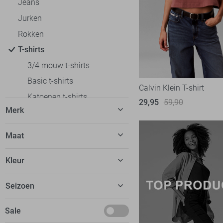
Jeans
Jurken
Rokken
T-shirts
3/4 mouw t-shirts
Basic t-shirts
Calvin Klein T-shirt
Katoenen t-shirts
29,95
59,90
Merk
Korte mouw t-shirts
Lange mouw t-shirts
C&S The Label
7
Maat
Off shoulder t-shirts
Calvin Klein
5
32
Oversized fit t-shirts
Kleur
EsQualo
9
34
Polo`s
Fluresk
23
Beige
Seizoen
36
Regular fit t-shirts
FOS Amsterdam
13
Blauw
38
Slim fit t-shirts
Basics
Sale
Freequent
14
Bordeaux
40
Tops