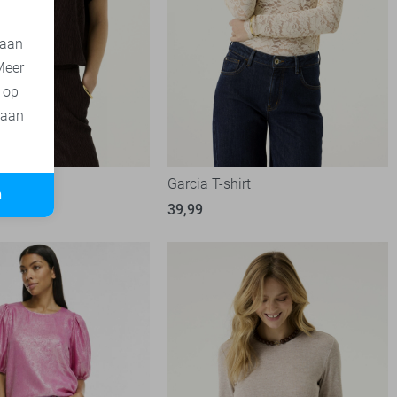
 aan
Meer
t op
 aan
irt
Garcia T-shirt
n
39,99