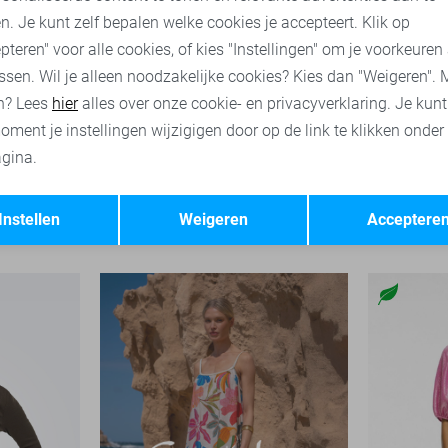
n. Je kunt zelf bepalen welke cookies je accepteert. Klik op
pteren" voor alle cookies, of kies "Instellingen" om je voorkeuren
ssen. Wil je alleen noodzakelijke cookies? Kies dan "Weigeren". 
n? Lees
hier
alles over onze cookie- en privacyverklaring. Je kun
oment je instellingen wijzigigen door op de link te klikken onder
gina.
Opslaan
Terug
Only T-shirt
Garcia T-sh
Instellen
Weigeren
Acceptere
21,99
49,99