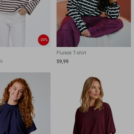
-20%
t
Fluresk T-shirt
99
59,99