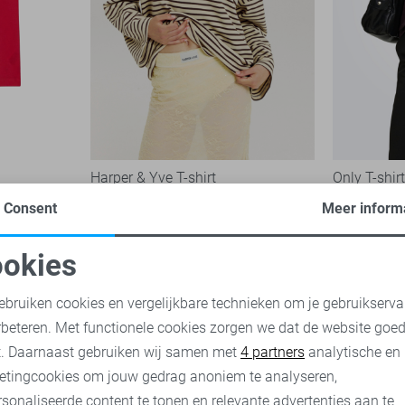
Harper & Yve T-shirt
Only T-shir
89,99
21,99
Consent
Meer inform
okies
oodzakelijke cookies
Personalisatie cookies
ebruiken cookies en vergelijkbare technieken om je gebruikserva
rbeteren. Met functionele cookies zorgen we dat de website goe
nalytische cookies
Marketing cookies
t. Daarnaast gebruiken wij samen met
4 partners
analytische en
etingcookies om jouw gedrag anoniem te analyseren,
sonaliseerde content te tonen en relevante advertenties aan te