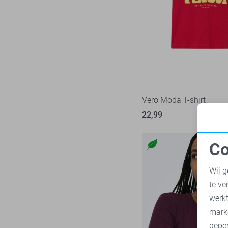
Nukus
8
Zand
Object
24
Zilver
Only
242
Zwart
Pieces
74
Red Button
35
Refined Department
5
Rino & Pelle
Vero Moda T-shirt
5
SisterS point
22,99
47
Studio Amaya
5
Co
Tommy Jeans
34
N
Vero Moda
136
Wij g
Vila
96
te ve
A
Ydence
9
werk
Zoso
mark
76
geper
Zusss
13