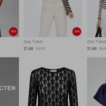
-50%
-20%
Only T-shirt
Only T-shir
21,60
26,99
21,60
26,