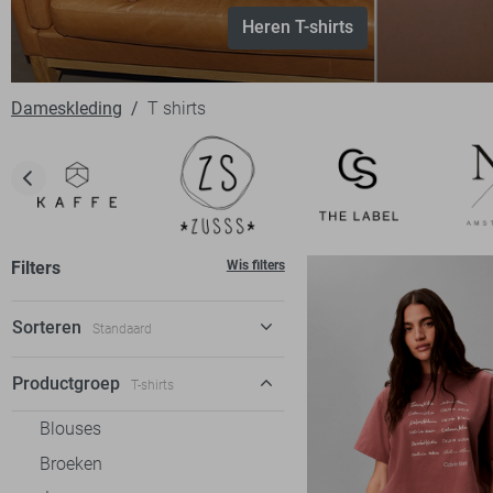
Heren T-shirts
Dameskleding
T shirts
Filters
Wis filters
Sorteren
Standaard
Standaard
Productgroep
T-shirts
€ laag-hoog
Blouses
€ hoog-laag
Broeken