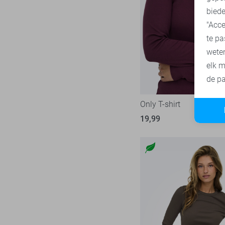
biede
"Acce
te pa
wete
elk m
de pa
Only T-shirt
19,99