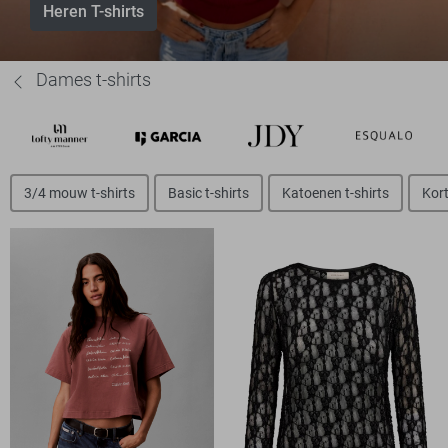
Heren T-shirts
Dames t-shirts
3/4 mouw t-shirts
Basic t-shirts
Katoenen t-shirts
Kort