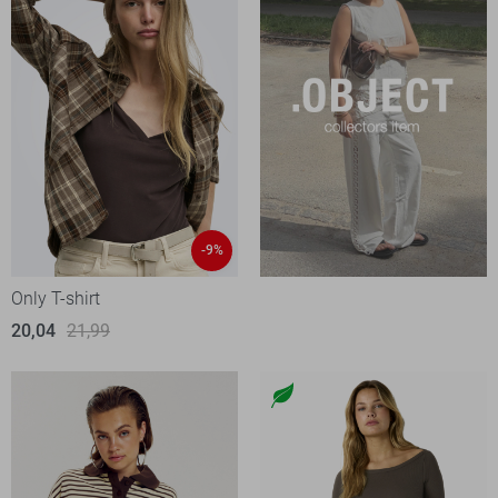
-9%
Only T-shirt
20,04
21,99