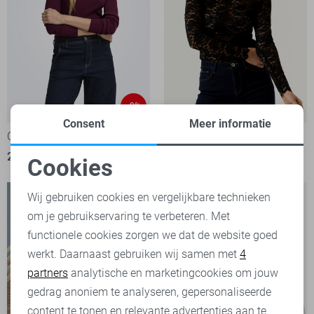
-9%
Consent
Meer informatie
Only T-shirt
Garcia T-shirt
20,00
21,99
39,99
Cookies
Noodzakelijke cookies
Wij gebruiken cookies en vergelijkbare technieken
om je gebruikservaring te verbeteren. Met
Personalisatie cookies
functionele cookies zorgen we dat de website goed
werkt. Daarnaast gebruiken wij samen met
4
Analytische cookies
partners
analytische en marketingcookies om jouw
Marketing cookies
gedrag anoniem te analyseren, gepersonaliseerde
content te tonen en relevante advertenties aan te