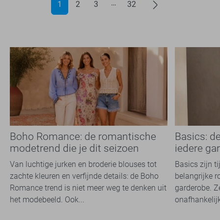
1
2
3
32
Boho Romance: de romantische
Basics: d
modetrend die je dit seizoen
iedere ga
overal ziet
Van luchtige jurken en broderie blouses tot
Basics zijn t
zachte kleuren en verfijnde details: de Boho
belangrijke r
Romance trend is niet meer weg te denken uit
garderobe. Z
het modebeeld. Ook...
onafhankelijk