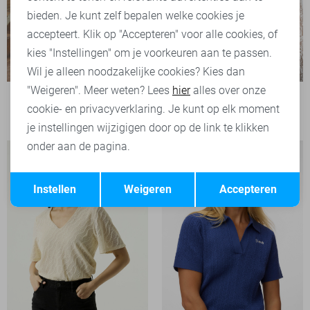
bieden. Je kunt zelf bepalen welke cookies je
accepteert. Klik op "Accepteren" voor alle cookies, of
kies "Instellingen" om je voorkeuren aan te passen.
Wil je alleen noodzakelijke cookies? Kies dan
"Weigeren". Meer weten? Lees
hier
alles over onze
Jacqueline de Yong T-shirt
cookie- en privacyverklaring. Je kunt op elk moment
29,99
je instellingen wijzigigen door op de link te klikken
onder aan de pagina.
Opslaan
Terug
Instellen
Weigeren
Accepteren