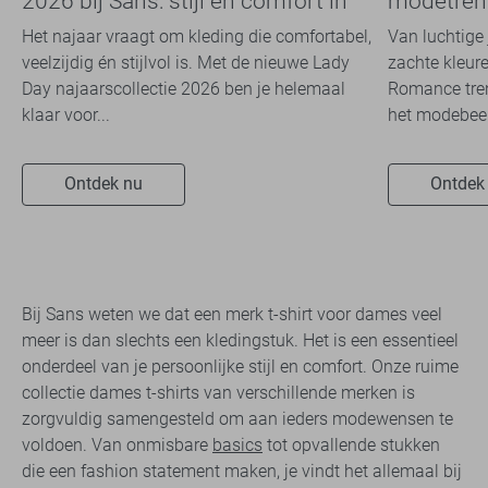
2026 bij Sans: stijl en comfort in
modetrend
travelkwaliteit
overal zie
Het najaar vraagt om kleding die comfortabel,
Van luchtige 
veelzijdig én stijlvol is. Met de nieuwe Lady
zachte kleure
Day najaarscollectie 2026 ben je helemaal
Romance tren
klaar voor...
het modebeel
Ontdek nu
Ontdek
Bij Sans weten we dat een merk t-shirt voor dames veel
meer is dan slechts een kledingstuk. Het is een essentieel
onderdeel van je persoonlijke stijl en comfort. Onze ruime
collectie dames t-shirts van verschillende merken is
zorgvuldig samengesteld om aan ieders modewensen te
voldoen. Van onmisbare
basics
tot opvallende stukken
die een fashion statement maken, je vindt het allemaal bij