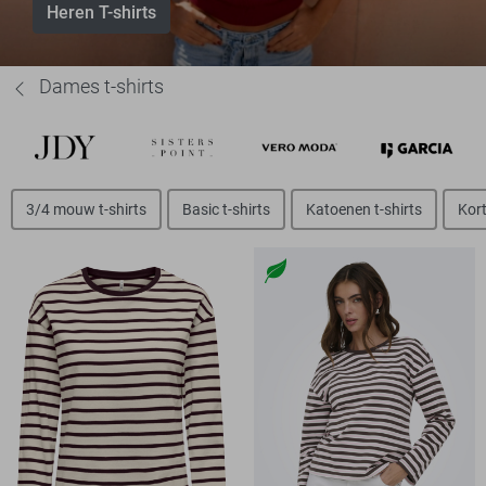
Heren T-shirts
Dames t-shirts
3/4 mouw t-shirts
Basic t-shirts
Katoenen t-shirts
Kort