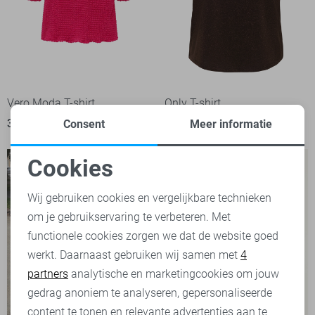
Vero Moda T-shirt
Only T-shirt
39,99
21,99
Consent
Meer informatie
Cookies
Noodzakelijke cookies
Wij gebruiken cookies en vergelijkbare technieken
om je gebruikservaring te verbeteren. Met
Personalisatie cookies
functionele cookies zorgen we dat de website goed
werkt. Daarnaast gebruiken wij samen met
4
Analytische cookies
partners
analytische en marketingcookies om jouw
Marketing cookies
gedrag anoniem te analyseren, gepersonaliseerde
content te tonen en relevante advertenties aan te