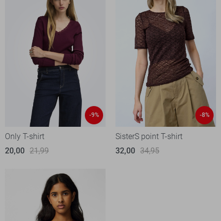
-9%
-8%
Only T-shirt
SisterS point T-shirt
20,00
21,99
32,00
34,95