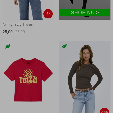
-7%
Noisy may T-shirt
25,00
26,99
-10%