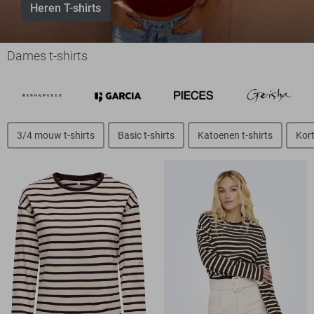
Heren T-shirts
Dames t-shirts
3/4 mouw t-shirts
Basic t-shirts
Katoenen t-shirts
Kort