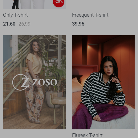
-20%
Only T-shirt
Freequent T-shirt
21,60
26,99
39,95
Fluresk T-shirt