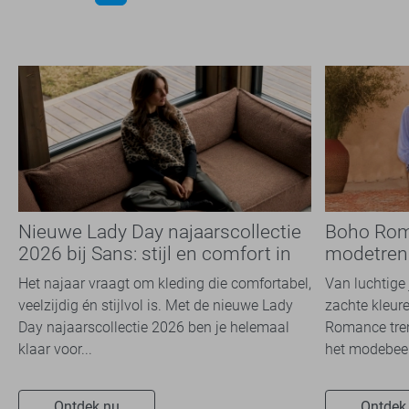
Nieuwe Lady Day najaarscollectie
Boho Rom
2026 bij Sans: stijl en comfort in
modetrend
travelkwaliteit
overal zie
Het najaar vraagt om kleding die comfortabel,
Van luchtige 
veelzijdig én stijlvol is. Met de nieuwe Lady
zachte kleure
Day najaarscollectie 2026 ben je helemaal
Romance tren
klaar voor...
het modebeel
Ontdek nu
Ontdek