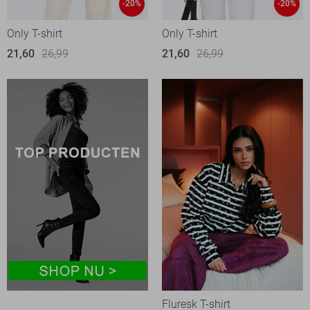
-20%
-20%
Only T-shirt
Only T-shirt
21,60
26,99
21,60
26,99
Fluresk T-shirt