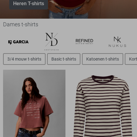
Heren T-shirts
Dames t-shirts
3/4 mouw t-shirts
Basic t-shirts
Katoenen t-shirts
Kort