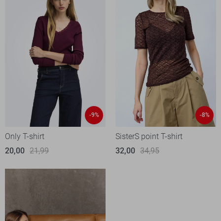
-9%
-8%
Only T-shirt
SisterS point T-shirt
20,00
21,99
32,00
34,95