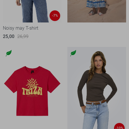
-7%
Noisy may T-shirt
25,00
26,99
-10%