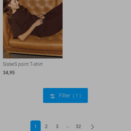
SisterS point T-shirt
34,95
Filter
1
1
2
3
32