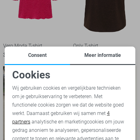
Vero Moda T-shirt
Only T-shirt
39,99
21,99
Consent
Meer informatie
Cookies
Noodzakelijke cookies
Wij gebruiken cookies en vergelijkbare technieken
om je gebruikservaring te verbeteren. Met
Personalisatie cookies
functionele cookies zorgen we dat de website goed
werkt. Daarnaast gebruiken wij samen met
4
Analytische cookies
partners
analytische en marketingcookies om jouw
Marketing cookies
gedrag anoniem te analyseren, gepersonaliseerde
content te tonen en relevante advertenties aan te