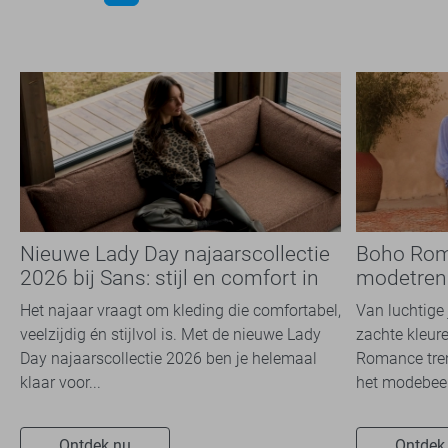
Nieuwe Lady Day najaarscollectie
Boho Rom
2026 bij Sans: stijl en comfort in
modetrend
travelkwaliteit
overal zie
Het najaar vraagt om kleding die comfortabel,
Van luchtige 
veelzijdig én stijlvol is. Met de nieuwe Lady
zachte kleure
Day najaarscollectie 2026 ben je helemaal
Romance tren
klaar voor...
het modebeel
Ontdek nu
Ontdek