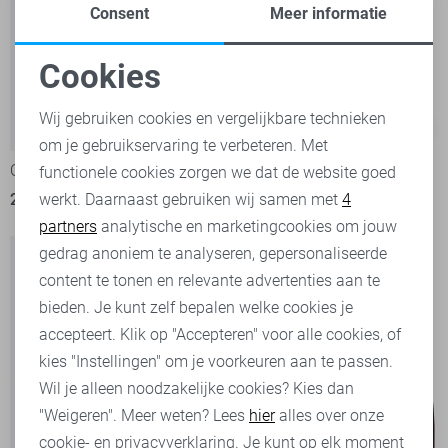
Consent
Meer informatie
Cookies
Noodzakelijke cookies
Wij gebruiken cookies en vergelijkbare technieken
-9%
-20%
om je gebruikservaring te verbeteren. Met
Personalisatie cookies
Only T-shirt
Only T-shirt
functionele cookies zorgen we dat de website goed
werkt. Daarnaast gebruiken wij samen met
4
Analytische cookies
20,00
21,99
21,60
26,99
partners
analytische en marketingcookies om jouw
Marketing cookies
gedrag anoniem te analyseren, gepersonaliseerde
content te tonen en relevante advertenties aan te
bieden. Je kunt zelf bepalen welke cookies je
accepteert. Klik op "Accepteren" voor alle cookies, of
kies "Instellingen" om je voorkeuren aan te passen.
Wil je alleen noodzakelijke cookies? Kies dan
"Weigeren". Meer weten? Lees
hier
alles over onze
cookie- en privacyverklaring. Je kunt op elk moment