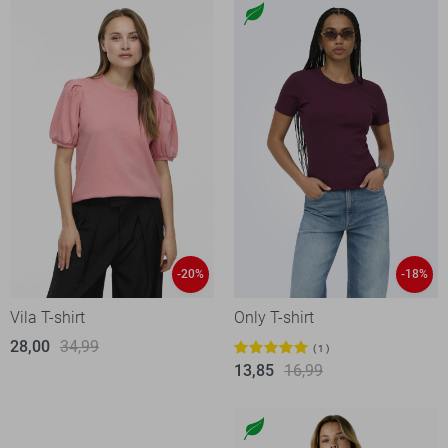
-20%
-18%
Vila T-shirt
Only T-shirt
28,00
34,99
1
13,85
16,99