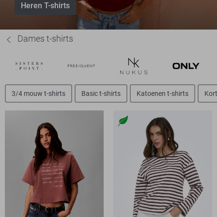
Heren T-shirts
Dames t-shirts
3/4 mouw t-shirts
Basic t-shirts
Katoenen t-shirts
Kort