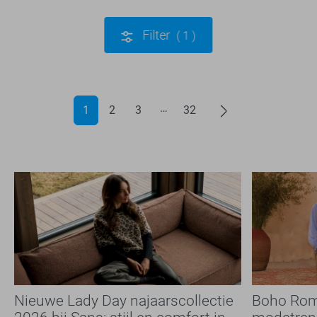
Filter
1
1
2
3
32
Nieuwe Lady Day najaarscollectie
Boho Rom