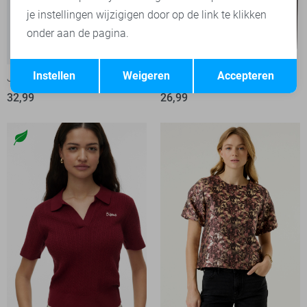
je instellingen wijzigigen door op de link te klikken
onder aan de pagina.
Opslaan
Terug
Instellen
Weigeren
Accepteren
Jacqueline de Yong T-shirt
Jacqueline de Yong T-shirt
32,99
26,99