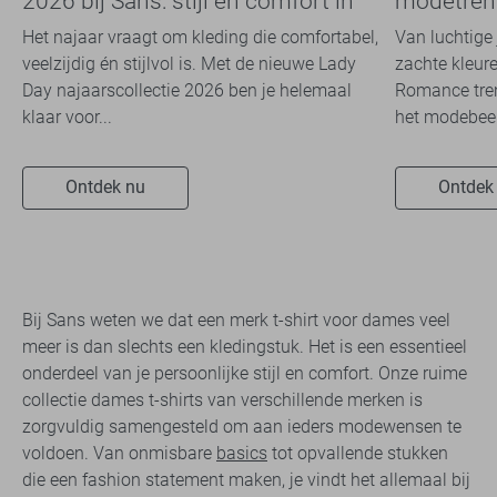
2026 bij Sans: stijl en comfort in
modetrend
travelkwaliteit
overal zie
Het najaar vraagt om kleding die comfortabel,
Van luchtige 
veelzijdig én stijlvol is. Met de nieuwe Lady
zachte kleure
Day najaarscollectie 2026 ben je helemaal
Romance tren
klaar voor...
het modebeel
Ontdek nu
Ontdek
Bij Sans weten we dat een merk t-shirt voor dames veel
meer is dan slechts een kledingstuk. Het is een essentieel
onderdeel van je persoonlijke stijl en comfort. Onze ruime
collectie dames t-shirts van verschillende merken is
zorgvuldig samengesteld om aan ieders modewensen te
voldoen. Van onmisbare
basics
tot opvallende stukken
die een fashion statement maken, je vindt het allemaal bij