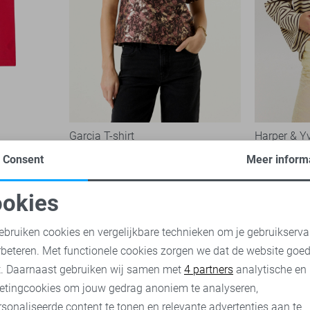
Garcia T-shirt
Harper & Yv
79,99
89,99
Consent
Meer inform
okies
oodzakelijke cookies
Personalisatie cookies
ebruiken cookies en vergelijkbare technieken om je gebruikserva
rbeteren. Met functionele cookies zorgen we dat de website goe
nalytische cookies
Marketing cookies
t. Daarnaast gebruiken wij samen met
4 partners
analytische en
etingcookies om jouw gedrag anoniem te analyseren,
sonaliseerde content te tonen en relevante advertenties aan te