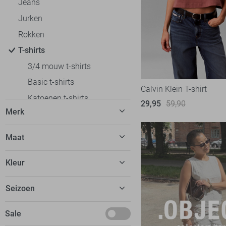
Jeans
Jurken
Rokken
T-shirts
3/4 mouw t-shirts
Basic t-shirts
Calvin Klein T-shirt
Katoenen t-shirts
29,95
59,90
Merk
Korte mouw t-shirts
Lange mouw t-shirts
C&S The Label
5
Maat
Off shoulder t-shirts
Calvin Klein
6
32
Oversized fit t-shirts
Kleur
EsQualo
9
34
Polo`s
Fluresk
24
Beige
Seizoen
36
Regular fit t-shirts
FOS Amsterdam
13
Blauw
38
Slim fit t-shirts
Basics
Sale
Freequent
14
Bordeaux
40
Tops