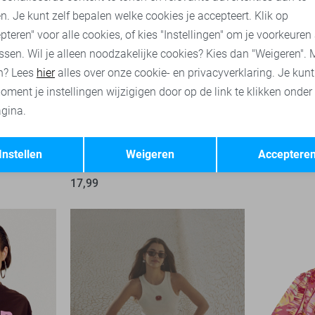
n. Je kunt zelf bepalen welke cookies je accepteert. Klik op
pteren" voor alle cookies, of kies "Instellingen" om je voorkeuren
ssen. Wil je alleen noodzakelijke cookies? Kies dan "Weigeren". 
n? Lees
hier
alles over onze cookie- en privacyverklaring. Je kun
oment je instellingen wijzigigen door op de link te klikken onder
gina.
Opslaan
Terug
Only T-shirt
Vero Moda 
Instellen
Weigeren
Acceptere
39,99
4
17,99