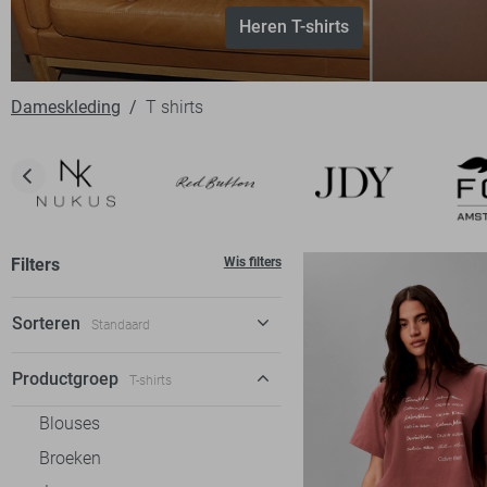
Heren T-shirts
Dameskleding
T shirts
Filters
Wis filters
Sorteren
Standaard
Standaard
Productgroep
T-shirts
€ laag-hoog
Blouses
€ hoog-laag
Broeken