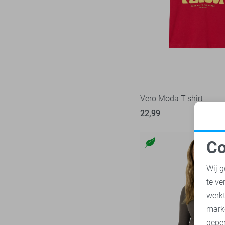
Nukus
8
Zand
Object
25
Zilver
Only
243
Zwart
Pieces
74
Red Button
35
Refined Department
5
Rino & Pelle
Vero Moda T-shirt
5
SisterS point
22,99
48
Studio Amaya
6
Co
Tommy Jeans
37
N
Vero Moda
140
Wij g
Vila
98
te ve
A
Ydence
10
werk
Zoso
mark
76
geper
Zusss
13