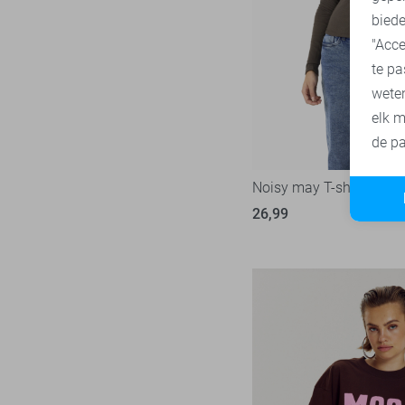
biede
"Acce
te pa
wete
elk m
de pa
Noisy may T-shirt
26,99