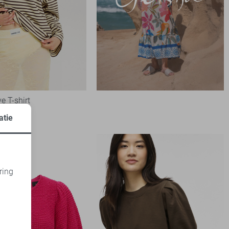
e T-shirt
atie
ring
d