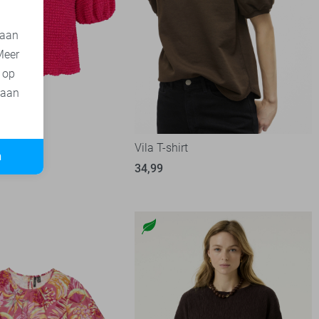
 aan
Meer
t op
 aan
T-shirt
Vila T-shirt
n
34,99