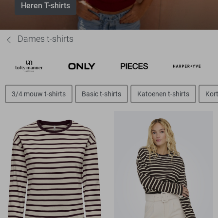
Heren T-shirts
Dames t-shirts
3/4 mouw t-shirts
Basic t-shirts
Katoenen t-shirts
Kort