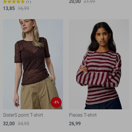
20,00
21,99
1
13,85
16,99
-8%
SisterS point T-shirt
Pieces T-shirt
32,00
34,95
26,99