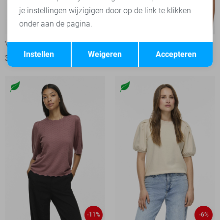
je instellingen wijzigigen door op de link te klikken
onder aan de pagina.
-6%
Opslaan
Vila T-shirt
Vero Moda T-shirt
Terug
Instellen
Weigeren
Accepteren
33,00
34,99
34,99
-11%
-6%