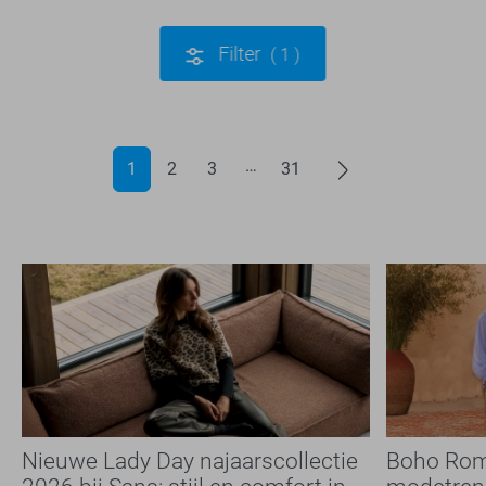
Filter
1
1
2
3
31
Nieuwe Lady Day najaarscollectie
Boho Rom