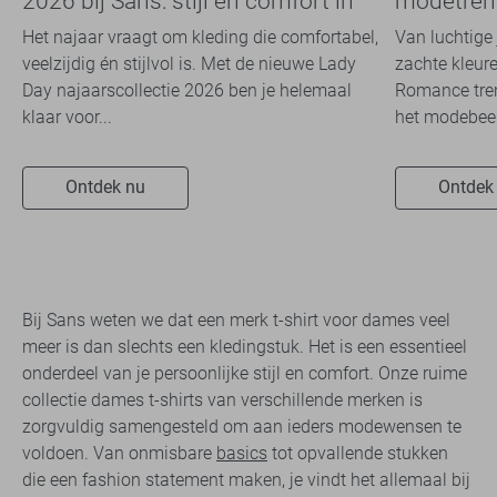
2026 bij Sans: stijl en comfort in
modetrend
travelkwaliteit
overal zie
Het najaar vraagt om kleding die comfortabel,
Van luchtige 
veelzijdig én stijlvol is. Met de nieuwe Lady
zachte kleure
Day najaarscollectie 2026 ben je helemaal
Romance tren
klaar voor...
het modebeel
Ontdek nu
Ontdek
Bij Sans weten we dat een merk t-shirt voor dames veel
meer is dan slechts een kledingstuk. Het is een essentieel
onderdeel van je persoonlijke stijl en comfort. Onze ruime
collectie dames t-shirts van verschillende merken is
zorgvuldig samengesteld om aan ieders modewensen te
voldoen. Van onmisbare
basics
tot opvallende stukken
die een fashion statement maken, je vindt het allemaal bij