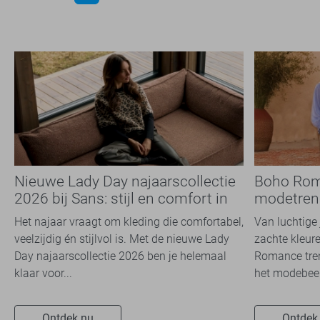
Nieuwe Lady Day najaarscollectie
Boho Rom
2026 bij Sans: stijl en comfort in
modetrend
travelkwaliteit
overal zie
Het najaar vraagt om kleding die comfortabel,
Van luchtige 
veelzijdig én stijlvol is. Met de nieuwe Lady
zachte kleure
Day najaarscollectie 2026 ben je helemaal
Romance tren
klaar voor...
het modebeel
Ontdek nu
Ontdek