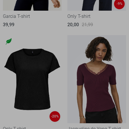
-9%
Garcia T-shirt
Only T-shirt
39,99
20,00
21,99
-20%
Only T-shirt
Jacqueline de Yong T-shirt