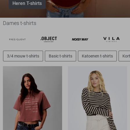
Heren T-shirts
Dames t-shirts
3/4 mouw t-shirts
Basic t-shirts
Katoenen t-shirts
Kort