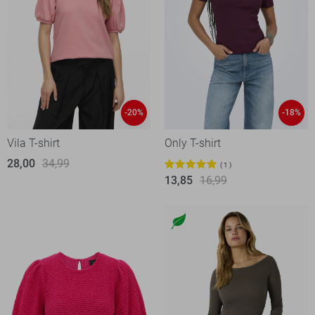
-20%
-18%
Vila T-shirt
Only T-shirt
28,00
34,99
1
13,85
16,99