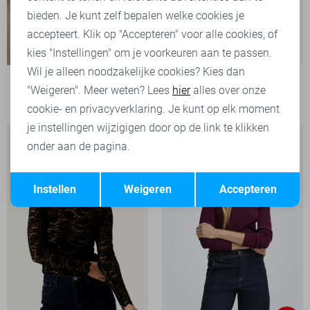
bieden. Je kunt zelf bepalen welke cookies je
accepteert. Klik op "Accepteren" voor alle cookies, of
kies "Instellingen" om je voorkeuren aan te passen.
Wil je alleen noodzakelijke cookies? Kies dan
Only T-shirt
"Weigeren". Meer weten? Lees
hier
alles over onze
29,99
cookie- en privacyverklaring. Je kunt op elk moment
je instellingen wijzigigen door op de link te klikken
onder aan de pagina.
Opslaan
Terug
Instellen
Weigeren
Accepteren