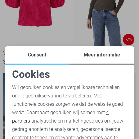
-7%
Vero Moda T-shirt
Noisy may T-shirt
Consent
Meer informatie
39,99
25,00
26,99
Cookies
Noodzakelijke cookies
Wij gebruiken cookies en vergelijkbare technieken
om je gebruikservaring te verbeteren. Met
Personalisatie cookies
functionele cookies zorgen we dat de website goed
werkt. Daarnaast gebruiken wij samen met
4
Analytische cookies
partners
analytische en marketingcookies om jouw
Marketing cookies
gedrag anoniem te analyseren, gepersonaliseerde
content te tonen en relevante advertenties aan te