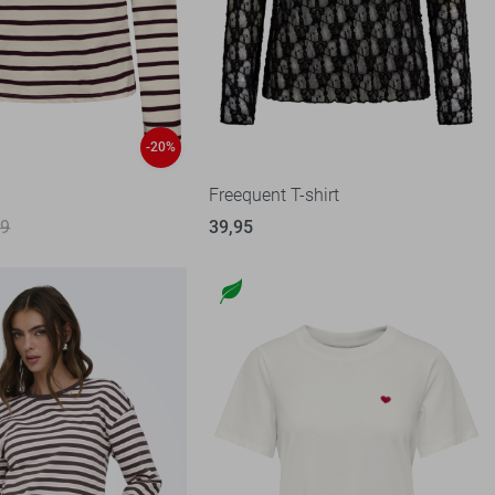
-20%
t
Freequent T-shirt
99
39,95