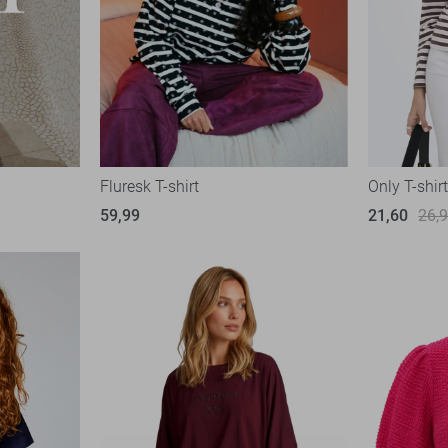
Fluresk T-shirt
Only T-shir
59,99
21,60
26,