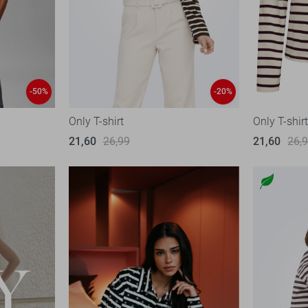
-50%
-20%
Only T-shirt
Only T-shir
21,60
26,99
21,60
26,