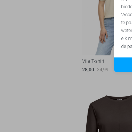
biede
"Acce
te pa
wete
elk m
de pa
Vila T-shirt
28,00
34,99