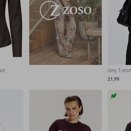
irt
Only T-shir
21,99