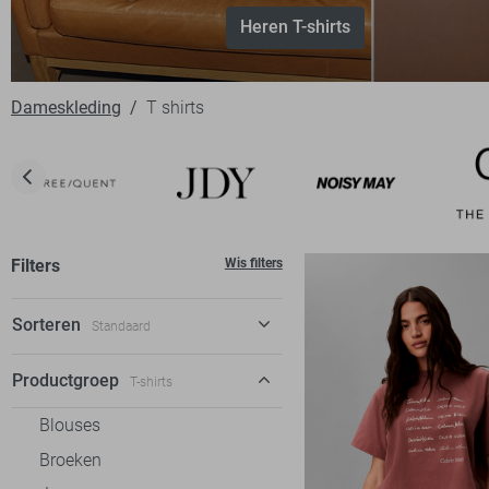
Heren T-shirts
Dameskleding
T shirts
Filters
Wis filters
Sorteren
Standaard
Standaard
Productgroep
T-shirts
€ laag-hoog
Blouses
€ hoog-laag
Broeken