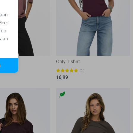
 aan
Meer
t op
 aan
Only T-shirt
n
1
16,99