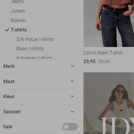
Jeans
Jurken
Rokken
T-shirts
3/4 mouw t-shirts
Basic t-shirts
Calvin Klein T-shirt
Katoenen t-shirts
29,95
59,90
Merk
Korte mouw t-shirts
Lange mouw t-shirts
C&S The Label
7
Maat
Off shoulder t-shirts
Calvin Klein
5
32
Oversized fit t-shirts
Kleur
EsQualo
9
34
Polo`s
Fluresk
23
Beige
Seizoen
36
Regular fit t-shirts
FOS Amsterdam
13
Blauw
38
Slim fit t-shirts
Basics
Sale
Freequent
14
Bordeaux
40
Tops