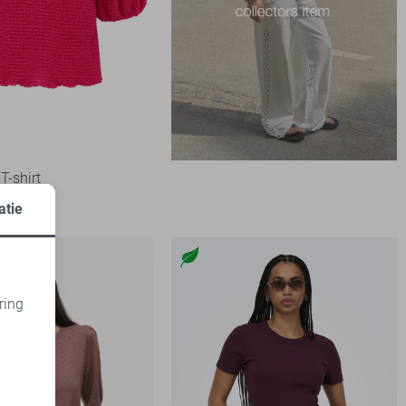
T-shirt
atie
ring
d