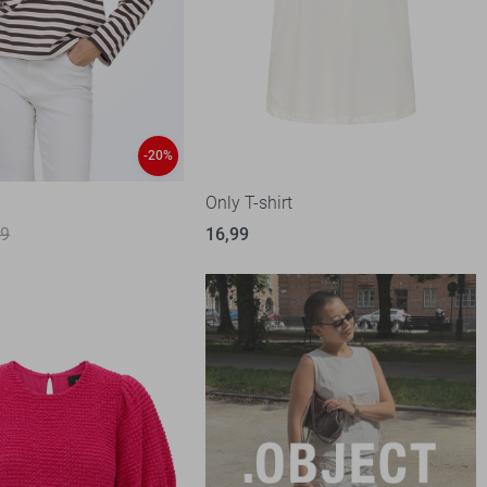
-20%
t
Only T-shirt
99
16,99