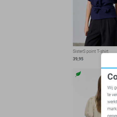
Nukus
8
Zand
Object
24
Zilver
Only
244
Zwart
Pieces
74
Red Button
34
Refined Department
5
Rino & Pelle
SisterS point T-shirt
5
SisterS point
39,95
47
Studio Amaya
5
Co
Tommy Jeans
33
N
Vero Moda
136
Wij g
Vila
96
te ve
A
Ydence
8
werk
Zoso
mark
76
geper
Zusss
13