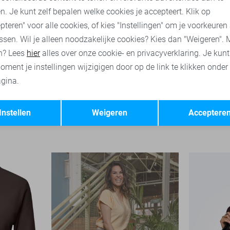
n. Je kunt zelf bepalen welke cookies je accepteert. Klik op
pteren" voor alle cookies, of kies "Instellingen" om je voorkeuren
ssen. Wil je alleen noodzakelijke cookies? Kies dan "Weigeren". 
n? Lees
hier
alles over onze cookie- en privacyverklaring. Je kun
oment je instellingen wijzigigen door op de link te klikken onder
gina.
-20%
Opslaan
Terug
Garcia T-shirt
Vila T-shirt
Instellen
Weigeren
Acceptere
39,99
26,99