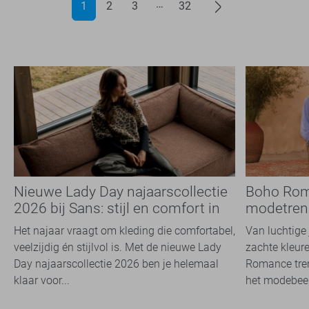
1
2
3
32
Nieuwe Lady Day najaarscollectie
Boho Rom
2026 bij Sans: stijl en comfort in
modetrend
travelkwaliteit
overal zie
Het najaar vraagt om kleding die comfortabel,
Van luchtige 
veelzijdig én stijlvol is. Met de nieuwe Lady
zachte kleure
Day najaarscollectie 2026 ben je helemaal
Romance tren
klaar voor...
het modebeel