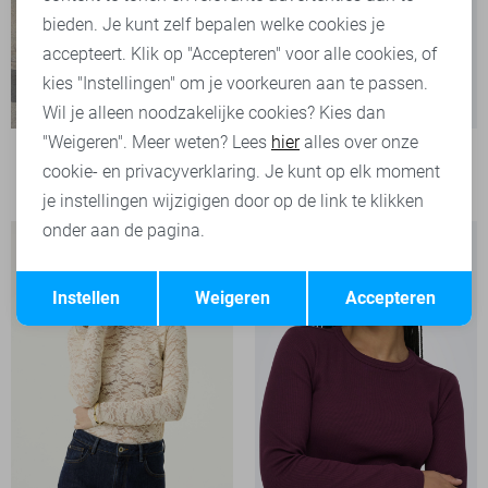
bieden. Je kunt zelf bepalen welke cookies je
accepteert. Klik op "Accepteren" voor alle cookies, of
kies "Instellingen" om je voorkeuren aan te passen.
Wil je alleen noodzakelijke cookies? Kies dan
"Weigeren". Meer weten? Lees
hier
alles over onze
Only T-shirt
cookie- en privacyverklaring. Je kunt op elk moment
19,99
je instellingen wijzigigen door op de link te klikken
onder aan de pagina.
Opslaan
Terug
Instellen
Weigeren
Accepteren