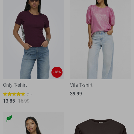
-18%
Only T-shirt
Vila T-shirt
39,99
1
13,85
16,99