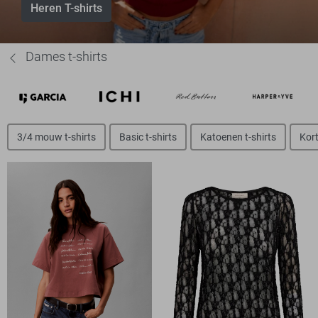
Heren T-shirts
Dames t-shirts
3/4 mouw t-shirts
Basic t-shirts
Katoenen t-shirts
Kort