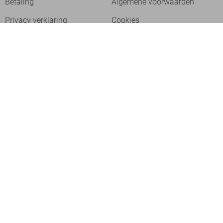
Betaling
Algemene voorwaarden
Privacy verklaring
Cookies
Ontdek
Dameskleding
Herenkleding
Sale
Nieuw
Basics
Polo`s
Jeans
Jurken
T-shirts
Jassen
Jumpsuits
Truien
Over ons
Laat je inspireren
Werken bij