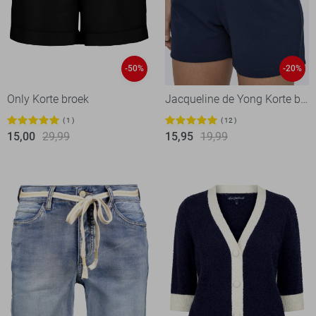
-50%
-20%
Only Korte broek
Jacqueline de Yong Korte broek
1
12
15,00
29,99
15,95
19,99