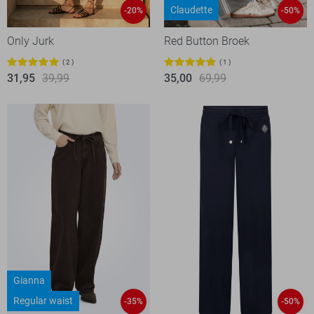
Claudette
-20%
-50%
Only Jurk
Red Button Broek
2
1
31,95
39,99
35,00
69,99
Gianna
Regular waist
-35%
-50%