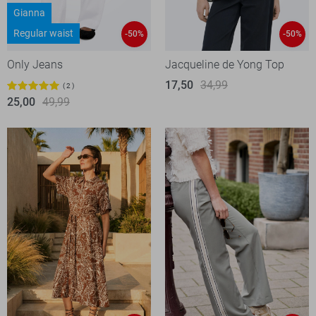
Gianna
Regular waist
-50%
-50%
Only Jeans
Jacqueline de Yong Top
17,50
34,99
2
25,00
49,99