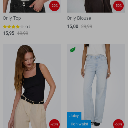
-20%
-50%
Only Top
Only Blouse
15,00
29,99
5
15,95
19,99
Juicy
High waist
-20%
-50%