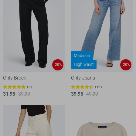
Madison
High waist
-20%
-20%
Only Broek
Only Jeans
2
12
31,95
39,99
39,95
49,99