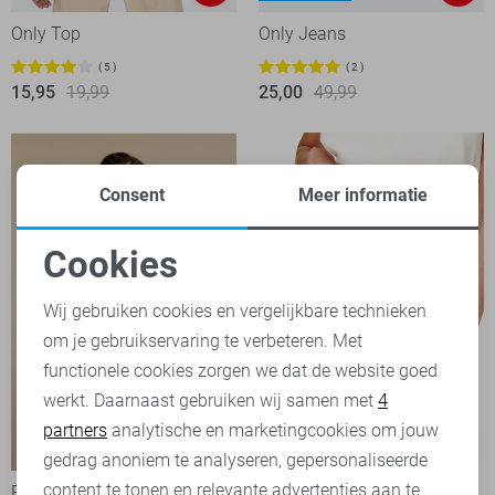
Only Top
Only Jeans
5
2
15,95
19,99
25,00
49,99
Consent
Meer informatie
Cookies
Noodzakelijke cookies
Wij gebruiken cookies en vergelijkbare technieken
om je gebruikservaring te verbeteren. Met
Personalisatie cookies
functionele cookies zorgen we dat de website goed
werkt. Daarnaast gebruiken wij samen met
4
Analytische cookies
partners
analytische en marketingcookies om jouw
-50%
-20%
Marketing cookies
gedrag anoniem te analyseren, gepersonaliseerde
content te tonen en relevante advertenties aan te
Red Button Trui
Jacqueline de Yong Korte broek