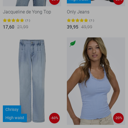
Jacqueline de Yong Top
Only Jeans
1
1
17,60
21,99
39,95
49,99
Chrissy
High waist
-60%
-20%