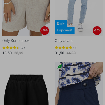
Emily
High waist
-50%
-30%
Only Korte broek
Only Jeans
3
1
13,50
26,99
31,50
44,99