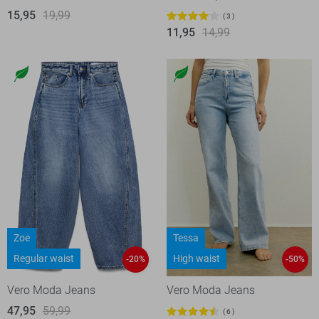
15,95
19,99
3
11,95
14,99
Zoe
Tessa
Regular waist
High waist
-20%
-50%
Vero Moda Jeans
Vero Moda Jeans
47,95
59,99
6