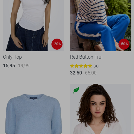
-20%
-50%
Only Top
Red Button Trui
15,95
19,99
3
32,50
65,00