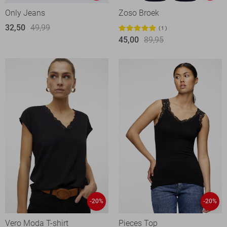
Only Jeans
Zoso Broek
32,50
49,99
1
45,00
89,95
-20%
-20%
Vero Moda T-shirt
Pieces Top