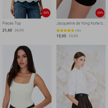
-20%
-20%
Pieces Top
Jacqueline de Yong Korte broek
21,60
26,99
12
15,95
19,99