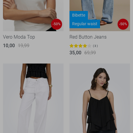
Bibette
Regular waist
-50%
-50%
Vero Moda Top
Red Button Jeans
10,00
19,99
3
35,00
69,99