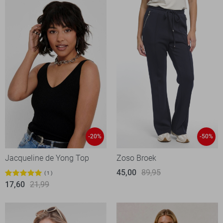
-20%
-50%
Jacqueline de Yong Top
Zoso Broek
45,00
89,95
1
17,60
21,99