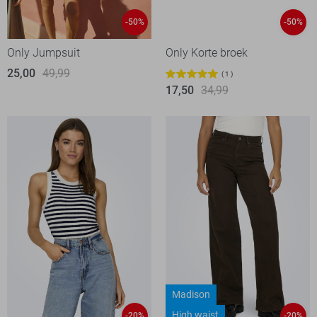
-50%
-50%
Only Jumpsuit
Only Korte broek
25,00
49,99
1
17,50
34,99
Madison
High waist
-20%
-20%