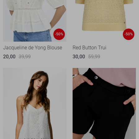
-50%
-50%
Jacqueline de Yong Blouse
Red Button Trui
20,00
39,99
30,00
59,99