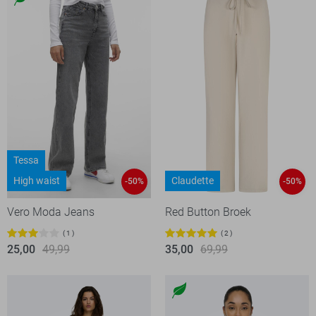
Tessa
High waist
Claudette
-50%
-50%
Vero Moda Jeans
Red Button Broek
1
2
25,00
49,99
35,00
69,99