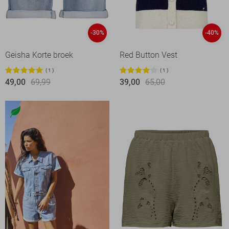
-30%
-40%
Geisha Korte broek
Red Button Vest
1
1
49,00
69,99
39,00
65,00