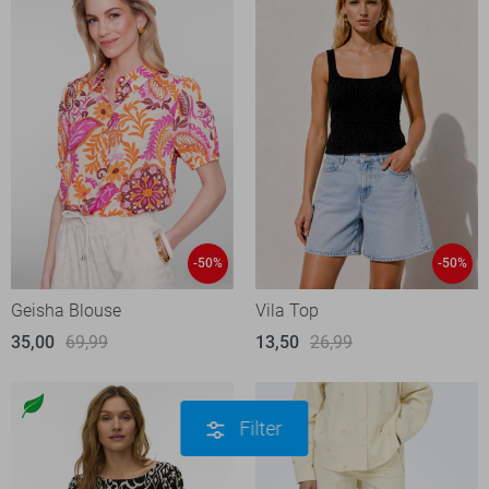
-50%
-50%
Geisha Blouse
Vila Top
35,00
69,99
13,50
26,99
Filter