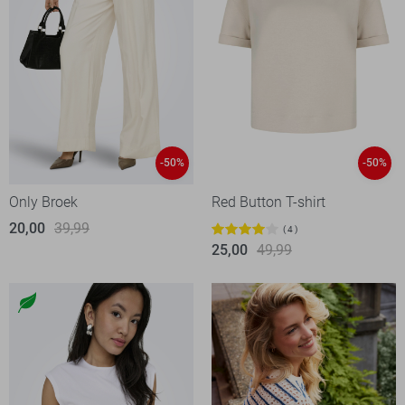
-50%
-50%
Only Broek
Red Button T-shirt
20,00
39,99
4
25,00
49,99