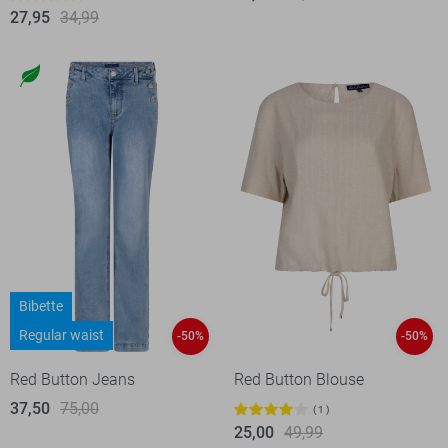
27,95
34,99
Bibette
Regular waist
-50%
-50%
Red Button Jeans
Red Button Blouse
37,50
75,00
1
25,00
49,99