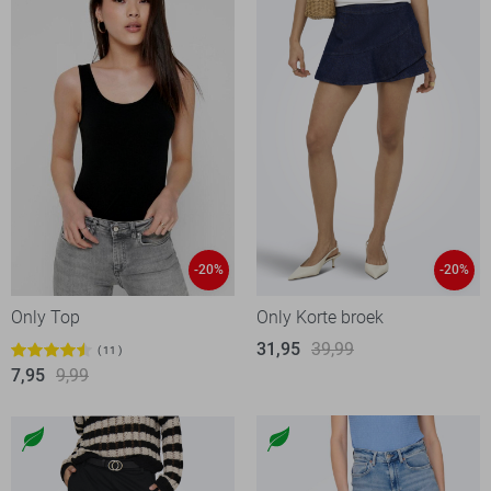
-20%
-20%
Only Top
Only Korte broek
31,95
39,99
11
7,95
9,99