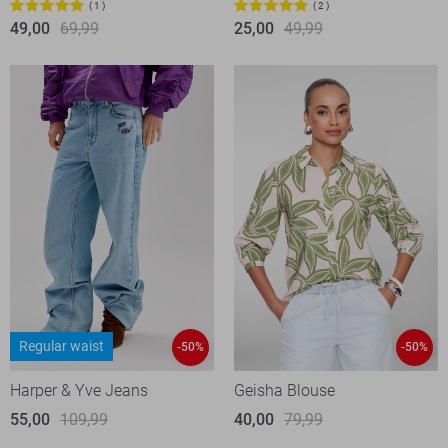
1
2
49,00
69,99
25,00
49,99
Regular waist
-50%
-50%
Harper & Yve Jeans
Geisha Blouse
55,00
109,99
40,00
79,99