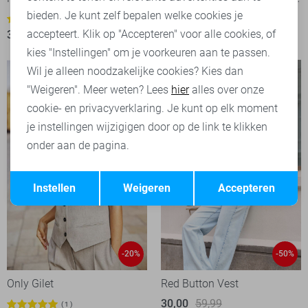
bieden. Je kunt zelf bepalen welke cookies je
2
12
accepteert. Klik op "Accepteren" voor alle cookies, of
30,00
59,99
15,95
19,99
kies "Instellingen" om je voorkeuren aan te passen.
Wil je alleen noodzakelijke cookies? Kies dan
"Weigeren". Meer weten? Lees
hier
alles over onze
cookie- en privacyverklaring. Je kunt op elk moment
je instellingen wijzigigen door op de link te klikken
onder aan de pagina.
Opslaan
Terug
Instellen
Weigeren
Accepteren
-20%
-50%
Only Gilet
Red Button Vest
30,00
59,99
1