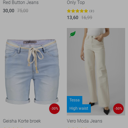
Red Button Jeans
Only Top
30,00
75,00
2
13,60
16,99
Tessa
High waist
-30%
-50%
Geisha Korte broek
Vero Moda Jeans